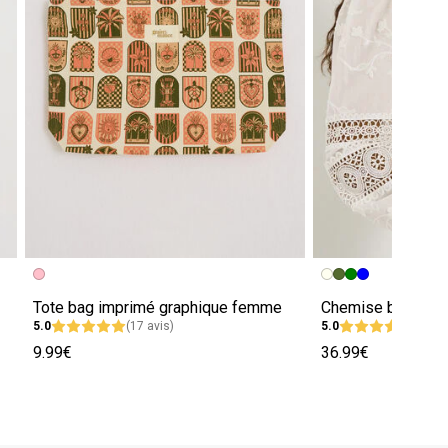
Tote bag imprimé graphique femme
5.0
(17 avis)
5.0
(5 avi
9.99€
36.99€