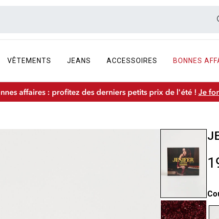
VÊTEMENTS
JEANS
ACCESSOIRES
BONNES AFF
nnes affaires : profitez des derniers petits prix de l'été !
Je fo
J
1
Co