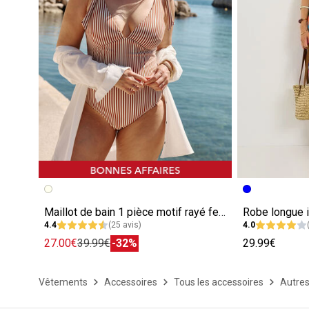
Maillot de bain 1 pièce motif rayé femme
Robe longue 
4.4
(25 avis)
4.0
27.00€
39.99€
-32%
29.99€
Vêtements
Accessoires
Tous les accessoires
Autres