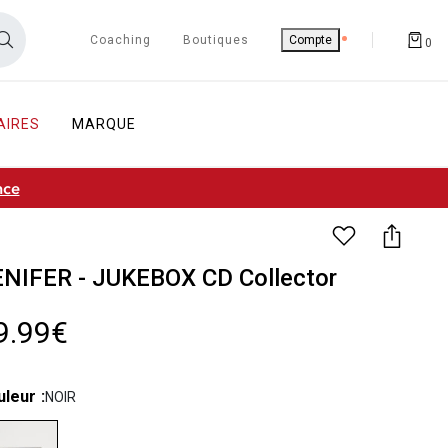
Coaching
Boutiques
Compte
0
AIRES
MARQUE
nce
ENIFER - JUKEBOX CD Collector
9.99€
uleur
NOIR