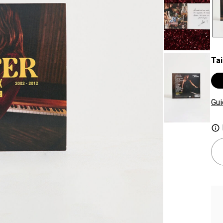
se
Tai
Gui