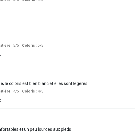
t
atière
: 5
/5
Coloris
: 5
/5
t
, le coloris est bien blanc et elles sont légères...
atière
: 4
/5
Coloris
: 4
/5
t
nfortables et un peu lourdes aux pieds