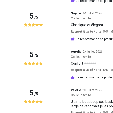
Je recommande ce produi
5
Sophie
24 juillet 2026
/5
Couleur:
white
Classique et élégant
Rapport Qualité / prix
: 5
/5
M
Je recommande ce produi
5
Aurelie
24 juillet 2026
/5
Couleur:
white
Confort ++++++
Rapport Qualité / prix
: 5
/5
M
Je recommande ce produi
5
Valérie
23 juillet 2026
/5
Couleur:
white
J aime beaucoup ses basket
large devant mais je les 
Rapport Qualité / prix
: 5
/5
M