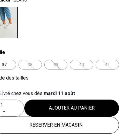
BLANC
lected
lle
37
38
39
40
41
de des tailles
Livré chez vous dès
mardi 11 août
AJOUTER AU PANIER
RÉSERVER EN MAGASIN