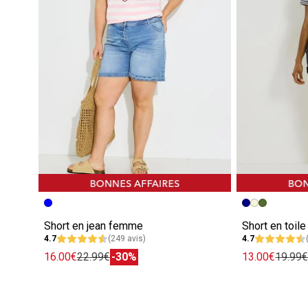
Short en jean femme
Short en toil
4.7
(249 avis)
4.7
16.00€
22.99€
-30%
13.00€
19.99