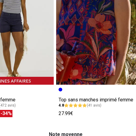
e femme
Top sans manches imprimé femme
(472 avis)
4.8
(41 avis)
€
-34%
27.99€
Note moyenne