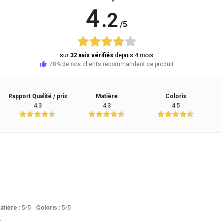
4
.2
/5
sur
32 avis vérifiés
depuis 4 mois
78% de nos clients recommandent ce produit
Rapport Qualité / prix
Matière
Coloris
4.3
4.3
4.5
atière
: 5
/5
Coloris
: 5
/5