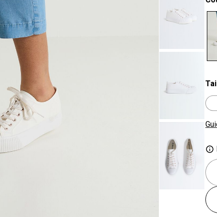
se
Tai
Gui