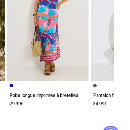
Robe longue imprimée à bretelles
Pantalon fluide b
29.99€
34.99€