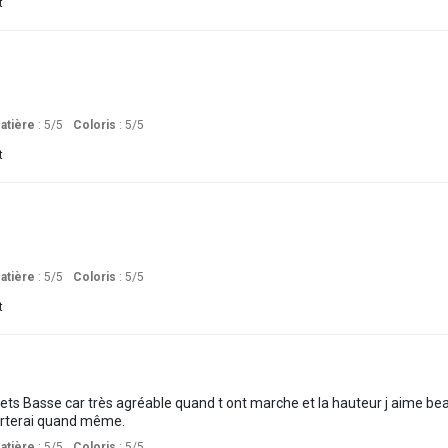
t
atière
: 5
/5
Coloris
: 5
/5
t
atière
: 5
/5
Coloris
: 5
/5
t
s Basse car très agréable quand t ont marche et la hauteur j aime beau
porterai quand même.
atière
: 5
/5
Coloris
: 5
/5