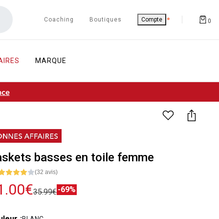
Coaching
Boutiques
Compte
0
AIRES
MARQUE
nce
skets basses en toile femme
(32 avis)
1.00€
-69%
35.99€
uleur