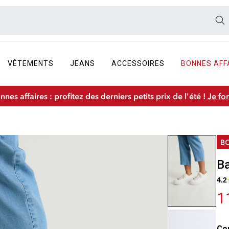
VÊTEMENTS
JEANS
ACCESSOIRES
BONNES AFF
nnes affaires : profitez des derniers petits prix de l'été !
Je fo
Ba
4.2
1
Co