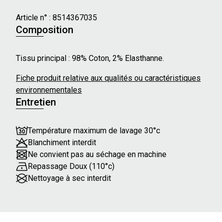
- Passants à ceinture
- Fermeture par bouton
Article n° :
8514367035
- Contient du coton bio
Composition
Pauline mesure 172cm et porte une taille 36
Tissu principal : 98% Coton, 2% Elasthanne.
Fiche produit relative aux qualités ou caractéristiques
environnementales
Entretien
Température maximum de lavage 30°c
Blanchiment interdit
Ne convient pas au séchage en machine
Repassage Doux (110°c)
Nettoyage à sec interdit