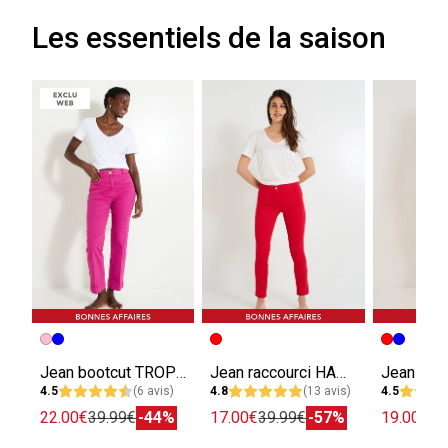
Les essentiels de la saison
Jean bootcut TROPEZ RB02 femme
Jean raccourci HANOI R02 femme
4.5
(6 avis)
4.8
(13 avis)
4.5
22.00€
39.99€
-44%
17.00€
39.99€
-57%
19.00€
29