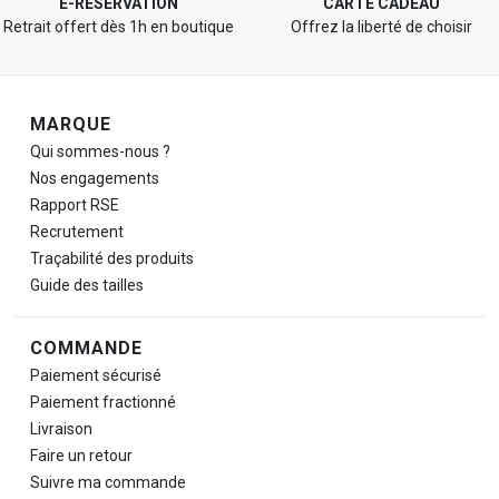
E-RÉSERVATION
CARTE CADEAU
Retrait offert dès 1h en boutique
Offrez la liberté de choisir
Navigation de pied de page
MARQUE
Qui sommes-nous ?
Nos engagements
Rapport RSE
Recrutement
Traçabilité des produits
Guide des tailles
COMMANDE
Paiement sécurisé
Paiement fractionné
Livraison
Faire un retour
Suivre ma commande