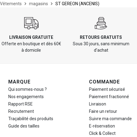
Vêtements
magasins
ST GEREON (ANCENIS)
LIVRAISON GRATUITE
RETOURS GRATUITS
Offerte en boutique et dès 60€
Sous 30 jours, sans minimum
à domicile
d'achat
Navigation de pied de page
MARQUE
COMMANDE
Qui sommes-nous ?
Paiement sécurisé
Nos engagements
Paiement fractionné
Rapport RSE
Livraison
Recrutement
Faire un retour
Traçabilité des produits
Suivre ma commande
Guide des tailles
E-réservation
Click & Collect