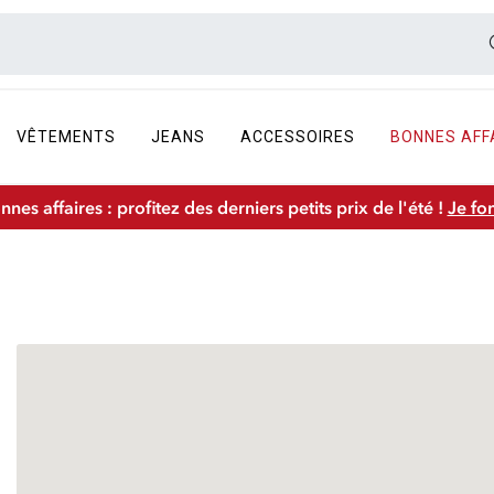
VÊTEMENTS
JEANS
ACCESSOIRES
BONNES AFF
nnes affaires : profitez des derniers petits prix de l'été !
Je fo