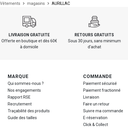
Vêtements
magasins
AURILLAC
LIVRAISON GRATUITE
RETOURS GRATUITS
Offerte en boutique et dès 60€
Sous 30 jours, sans minimum
à domicile
d'achat
Navigation de pied de page
MARQUE
COMMANDE
Qui sommes-nous ?
Paiement sécurisé
Nos engagements
Paiement fractionné
Rapport RSE
Livraison
Recrutement
Faire un retour
Traçabilité des produits
Suivre ma commande
Guide des tailles
E-réservation
Click & Collect