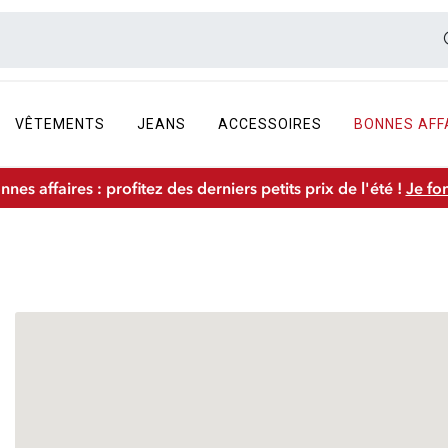
VÊTEMENTS
JEANS
ACCESSOIRES
BONNES AFF
nnes affaires : profitez des derniers petits prix de l'été !
Je fo