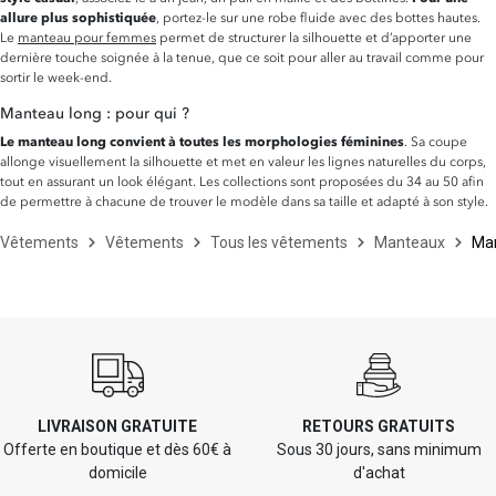
allure plus sophistiquée
, portez-le sur une robe fluide avec des bottes hautes.
Le
manteau pour femmes
permet de structurer la silhouette et d’apporter une
dernière touche soignée à la tenue, que ce soit pour aller au travail comme pour
sortir le week-end.
Manteau long : pour qui ?
Le manteau long convient à toutes les morphologies féminines
. Sa coupe
allonge visuellement la silhouette et met en valeur les lignes naturelles du corps,
tout en assurant un look élégant. Les collections sont proposées du 34 au 50 afin
de permettre à chacune de trouver le modèle dans sa taille et adapté à son style.
Vêtements
Vêtements
Tous les vêtements
Manteaux
Man
LIVRAISON GRATUITE
RETOURS GRATUITS
Offerte en boutique et dès 60€ à
Sous 30 jours, sans minimum
domicile
d'achat