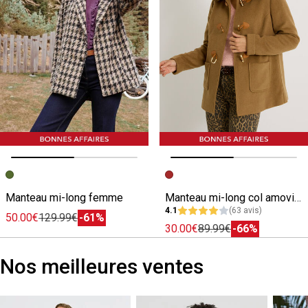
Image précédente
Image suivante
Image précédente
Image suivante
Manteau mi-long femme
Manteau mi-long col amovible femme
4.1
(63 avis)
50.00€
129.99€
-61%
30.00€
89.99€
-66%
Nos meilleures ventes