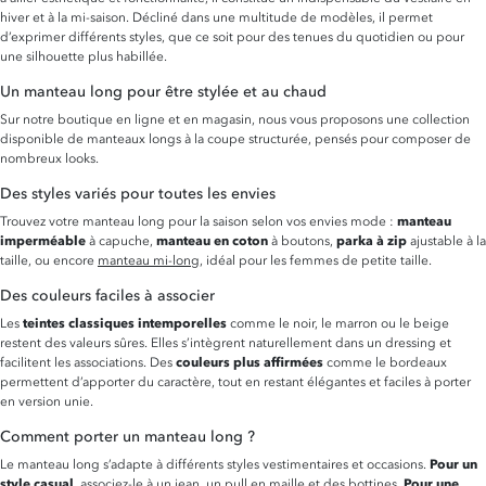
hiver et à la mi-saison. Décliné dans une multitude de modèles, il permet
d’exprimer différents styles, que ce soit pour des tenues du quotidien ou pour
une silhouette plus habillée.
Un manteau long pour être stylée et au chaud
Sur notre boutique en ligne et en magasin, nous vous proposons une collection
disponible de manteaux longs à la coupe structurée, pensés pour composer de
nombreux looks.
Des styles variés pour toutes les envies
manteau
Trouvez votre manteau long pour la saison selon vos envies mode :
imperméable
manteau en coton
parka à zip
à capuche,
à boutons,
ajustable à la
taille, ou encore
manteau mi-long
, idéal pour les femmes de petite taille.
Des couleurs faciles à associer
teintes classiques intemporelles
Les
comme le noir, le marron ou le beige
restent des valeurs sûres. Elles s’intègrent naturellement dans un dressing et
couleurs plus affirmées
facilitent les associations. Des
comme le bordeaux
permettent d’apporter du caractère, tout en restant élégantes et faciles à porter
en version unie.
Comment porter un manteau long ?
Pour un
Le manteau long s’adapte à différents styles vestimentaires et occasions.
style casual
Pour une
, associez-le à un jean, un pull en maille et des bottines.