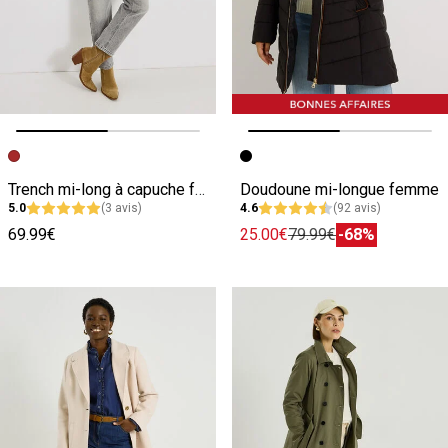
Image précédente
Image suivante
Image précédente
Image suivante
Trench mi-long à capuche femme
Doudoune mi-longue femme
5.0
(3 avis)
4.6
(92 avis)
69.99€
25.00€
79.99€
-68%