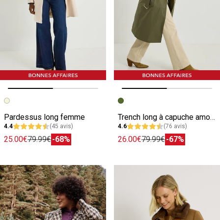
Image précédente
Image suivante
Image précédente
Image suivante
Pardessus long femme
Trench long à capuche amovible femme
4.4
(45 avis)
4.6
(76 avis)
25.00€
79.99€
-68%
26.00€
79.99€
-67%