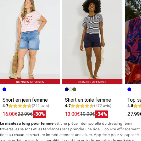
Short en jean femme
Short en toile femme
4.7
(249 avis)
4.7
(472 avis)
4.8
16.00€
22.99€
-30%
13.00€
19.99€
-34%
27.99
Le manteau long pour femme
est une pièce intemporelle du dressing féminin. Il
traverse les saisons et les tendances sans prendre une ride. Il couvre efficacement,
tient au chaud et structure immédiatement une allure. Apprécié pour sa capacité
à allier esthétique et fonctionnalité, il constitue un indispensable du vestiaire en