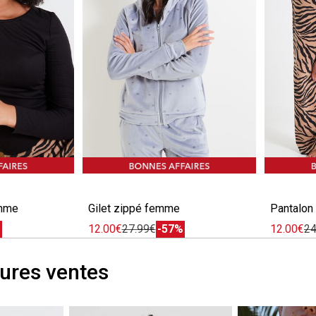
e
Image précédente
Image suivante
Image pr
Image su
emme
Gilet zippé femme
Pantalon
%
12.00€
27.99€
-57%
12.00€
24
ures ventes