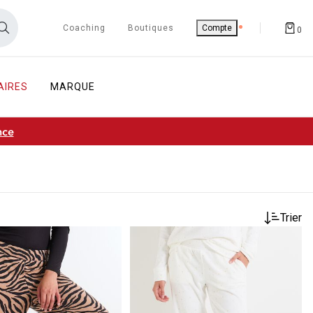
Coaching
Boutiques
Compte
0
AIRES
MARQUE
nce
Trier