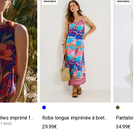
Top sans manches imprimé femme
Robe longue imprimée à bretelles
31 avis)
29.99€
34.99€