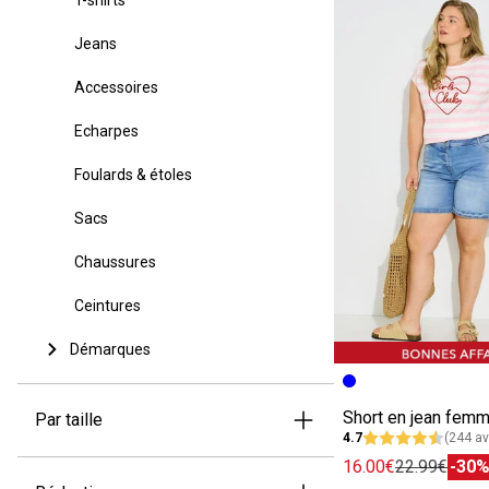
Jeans
Accessoires
Echarpes
Foulards & étoles
Sacs
Chaussures
Ceintures
Démarques
Short en jean fem
Par taille
4.7
(244 av
16.00€
22.99€
-30