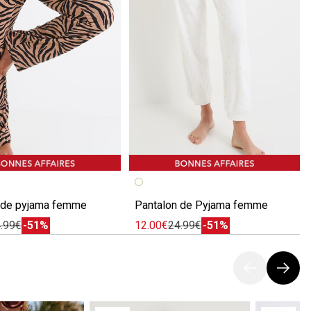
écédente
ivante
Image précédente
Image suivante
 de pyjama femme
Pantalon de Pyjama femme
.99€
-51%
12.00€
24.99€
-51%