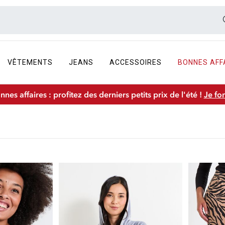
VÊTEMENTS
JEANS
ACCESSOIRES
BONNES AFF
nnes affaires : profitez des derniers petits prix de l'été !
Je fo