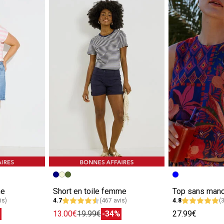
me
Short en toile femme
is)
4.7
(467 avis)
4.8
(
%
13.00€
19.99€
-34%
27.99€