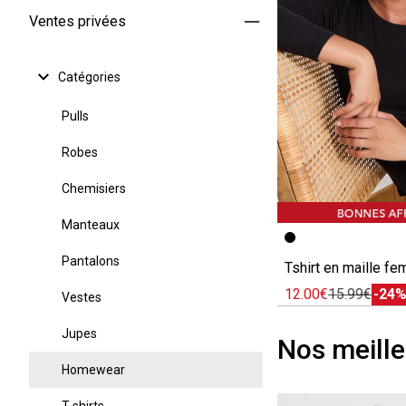
Ventes privées
Catégories
Pulls
Robes
Chemisiers
Manteaux
Image précédent
Image suivante
Pantalons
Tshirt en maille f
12.00€
15.99€
-24
Vestes
Jupes
Nos meille
Homewear
T-shirts