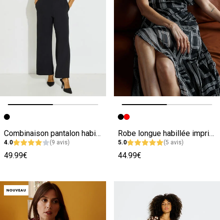
Image précédente
Image suivante
Image précédente
Image suivante
Combinaison pantalon habillée femme
Robe longue habillée imprimé géométrique
4.0
(9 avis)
5.0
(5 avis)
49.99€
44.99€