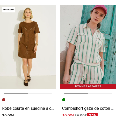
Image précédente
Image suivante
Image précédente
Image suivante
Robe courte en suédine à clous
Combishort gaze de coton femme
39.99€
10.00€
36.99€
-72%