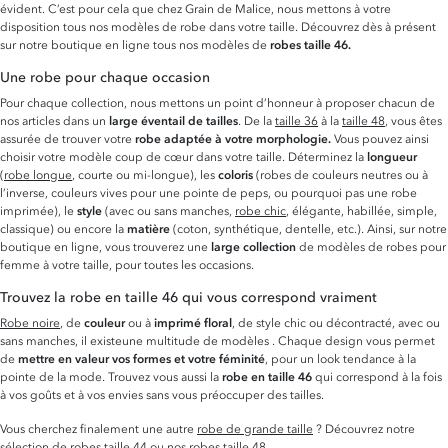
évident. C’est pour cela que chez Grain de Malice, nous mettons à votre
disposition tous nos modèles de robe dans votre taille. Découvrez dès à présent
sur notre boutique en ligne tous nos modèles de
robes taille 46.
Une robe pour chaque occasion
Pour chaque collection, nous mettons un point d’honneur à proposer chacun de
nos articles dans un
large éventail de tailles
. De la
taille 36
à la
taille 48
, vous êtes
assurée de trouver votre
robe adaptée à votre morphologie.
Vous pouvez ainsi
choisir votre modèle coup de cœur dans votre taille. Déterminez la
longueur
(
robe longue
, courte ou mi-longue), les
coloris
(robes de couleurs neutres ou à
l’inverse, couleurs vives pour une pointe de peps, ou pourquoi pas une robe
imprimée), le
style
(avec ou sans manches,
robe chic
, élégante, habillée, simple,
classique) ou encore la
matière
(coton, synthétique, dentelle, etc.). Ainsi, sur notre
boutique en ligne, vous trouverez une
large collection
de modèles de robes pour
femme à votre taille, pour toutes les occasions.
Trouvez la robe en taille 46 qui vous correspond vraiment
Robe noire
, de
couleur
ou à
imprimé floral
, de style chic ou décontracté, avec ou
sans manches, il existeune multitude de modèles . Chaque design vous permet
de
mettre en valeur vos formes et votre féminité
, pour un look tendance à la
pointe de la mode. Trouvez vous aussi la
robe en taille 46
qui correspond à la fois
à vos goûts et à vos envies sans vous préoccuper des tailles.
Vous cherchez finalement une autre
robe de grande taille
? Découvrez notre
sélection de
robes taille 44
ou nos
robes taille 48
.