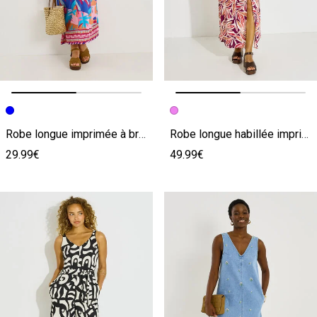
Image précédente
Image suivante
Image précédente
Image suivante
Robe longue imprimée à bretelles
Robe longue habillée imprimé fleuri
29.99€
49.99€