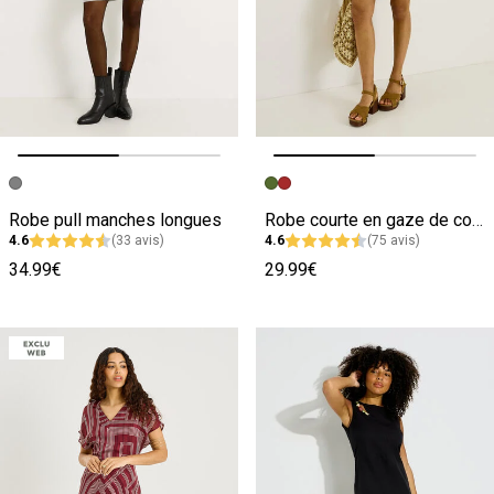
Image précédente
Image suivante
Image précédente
Image suivante
Robe pull manches longues
Robe courte en gaze de coton
4.6
(33 avis)
4.6
(75 avis)
34.99€
29.99€