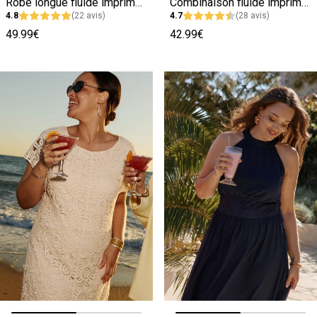
Robe longue fluide imprimée à bretelles
Combinaison fluide imprimée femme
4.8
(22 avis)
4.7
(28 avis)
49.99€
42.99€