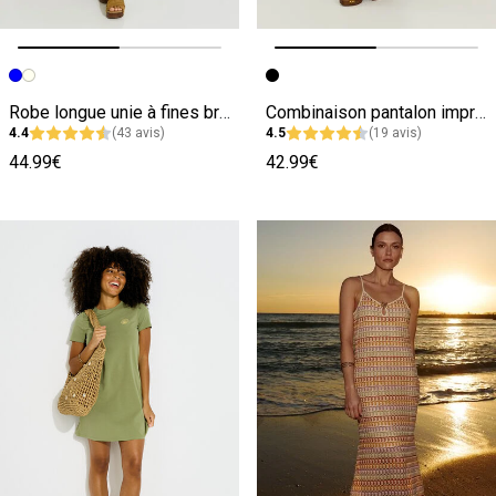
Image précédente
Image suivante
Image précédente
Image suivante
Robe longue unie à fines bretelles
Combinaison pantalon imprimée femme
4.4
(43 avis)
4.5
(19 avis)
44.99€
42.99€