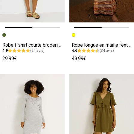
Image précédente
Image suivante
Image précédente
Image suivante
Robe t-shirt courte broderie coquillage
Robe longue en maille fentes latérales
4.9
(24 avis)
4.6
(34 avis)
29.99€
49.99€