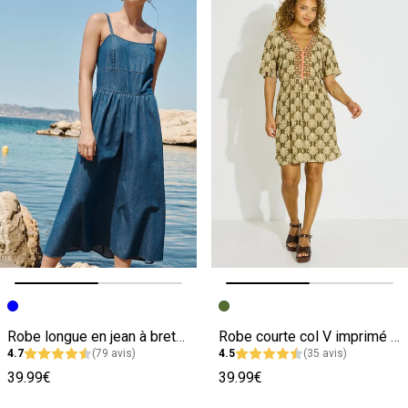
Image précédente
Image suivante
Image précédente
Image suivante
Robe longue en jean à bretelles fines
Robe courte col V imprimé palmiers
4.7
(79 avis)
4.5
(35 avis)
39.99€
39.99€