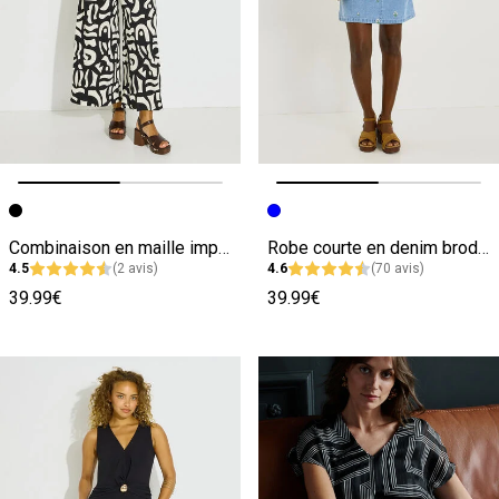
Image précédente
Image suivante
Image précédente
Image suivante
Combinaison en maille imprimée femme
Robe courte en denim broderies florales
4.5
(2 avis)
4.6
(70 avis)
39.99€
39.99€