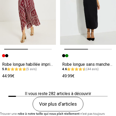
Image précédente
Image suivante
Image précédente
Image suivante
Robe longue habillée imprimé géométrique
Robe longue sans manches avec fente
5.0
(5 avis)
4.6
(44 avis)
44.99€
49.99€
Il vous reste
282
articles à découvrir
Voir plus d'articles
Trouver une
robe à notre taille qui nous plait réellement
n’est pas toujours