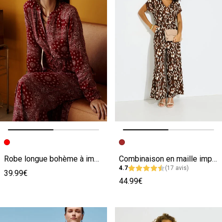
Image précédente
Image suivante
Image précédente
Image suivante
Robe longue bohème à imprimé bandana
Combinaison en maille imprimée femme
4.7
(17 avis)
39.99€
44.99€