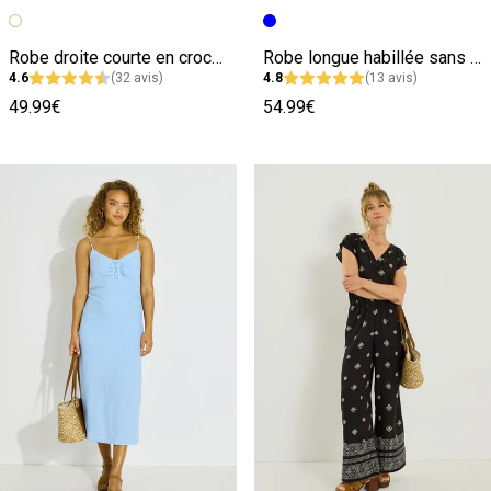
Image précédente
Image suivante
Image précédente
Image suivante
Robe droite courte en crochet
Robe longue habillée sans manches
4.6
(32 avis)
4.8
(13 avis)
49.99€
54.99€