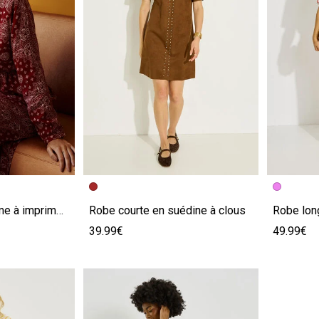
e
Image précédente
Image suivante
Image pr
Image su
Robe longue bohème à imprimé bandana
Robe courte en suédine à clous
39.99€
49.99€