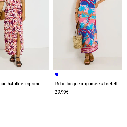
écédente
ivante
Image précédente
Image suivante
Robe longue habillée imprimé fleuri
Robe longue imprimée à bretelles
29.99€