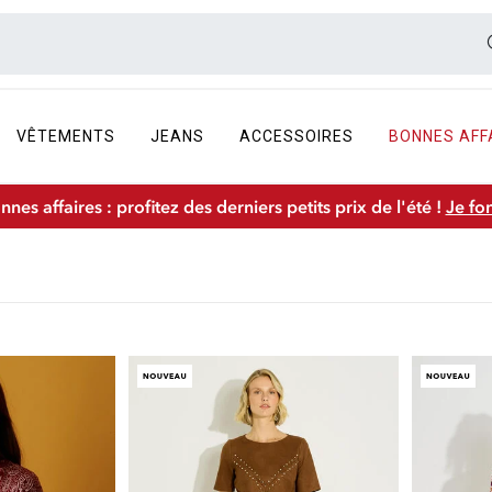
VÊTEMENTS
JEANS
ACCESSOIRES
BONNES AFF
nnes affaires : profitez des derniers petits prix de l'été !
Je fo