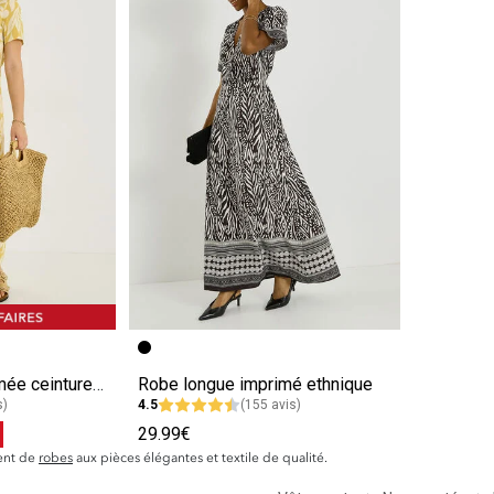
e
Image précédente
Image suivante
Robe longue imprimée ceinture à nouer
Robe longue imprimé ethnique
s)
4.5
(155 avis)
%
29.99€
ent de
robes
aux pièces élégantes et textile de qualité.