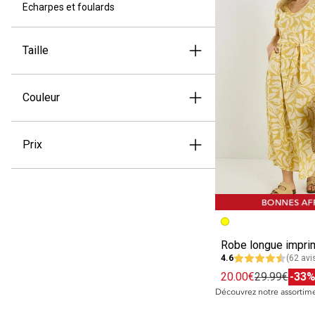
Echarpes et foulards
Taille
Couleur
Prix
Image précédent
Image suivante
4.6
(62 avi
20.00€
29.99€
-33
Découvrez notre assortim