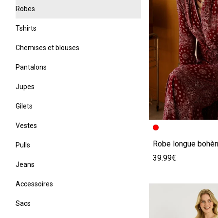
Robes
Tshirts
Chemises et blouses
Pantalons
Jupes
Gilets
Image précédent
Image suivante
Vestes
Pulls
39.99€
Jeans
Accessoires
Sacs