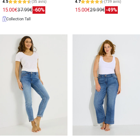
4.5
(35 avis)
4.7
(739 avis)
15.00€
37.99€
-60%
15.00€
29.99€
-49%
Collection Tall