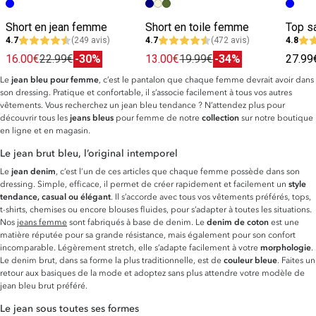
Short en jean femme
Short en toile femme
4.7
(249 avis)
4.7
(472 avis)
4.8
16.00€
22.99€
-30%
13.00€
19.99€
-34%
27.99
Le
jean bleu pour femme
, c’est le pantalon que chaque femme devrait avoir dans
son dressing. Pratique et confortable, il s’associe facilement à tous vos autres
vêtements. Vous recherchez un jean bleu tendance ? N’attendez plus pour
découvrir tous les
jeans bleus
pour femme de notre
collection
sur notre boutique
en ligne et en magasin.
Le jean brut bleu, l’original intemporel
Le
jean denim
, c’est l’un de ces articles que chaque femme possède dans son
dressing. Simple, efficace, il permet de créer rapidement et facilement un
style
tendance, casual ou élégant
. Il s’accorde avec tous vos vêtements préférés, tops,
t-shirts, chemises ou encore blouses fluides, pour s’adapter à toutes les situations.
Nos
jeans femme
sont fabriqués à base de denim. Le
denim de coton
est une
matière réputée pour sa grande résistance, mais également pour son confort
incomparable. Légèrement stretch, elle s’adapte facilement à votre
morphologie
.
Le denim brut, dans sa forme la plus traditionnelle, est de
couleur bleue
. Faites un
retour aux basiques de la mode et adoptez sans plus attendre votre modèle de
jean bleu brut préféré.
Le jean sous toutes ses formes