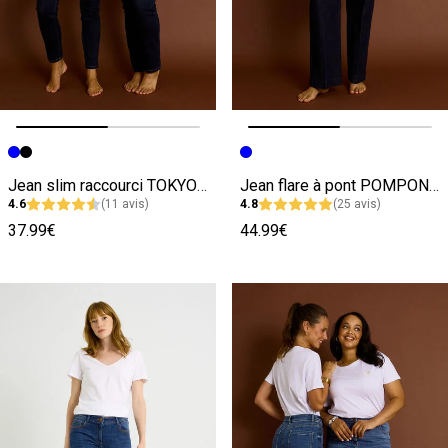
Image précédente
Image suivante
Image précédente
Image suivante
Jean slim raccourci TOKYO R01 femme
Jean flare à pont POMPON F02 femme
4.6
(11 avis)
4.8
(25 avis)
37.99€
44.99€