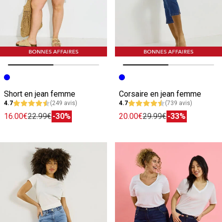
Image précédente
Image suivante
Image précédente
Image suivante
Short en jean femme
Corsaire en jean femme
4.7
(249 avis)
4.7
(739 avis)
16.00€
22.99€
-30%
20.00€
29.99€
-33%