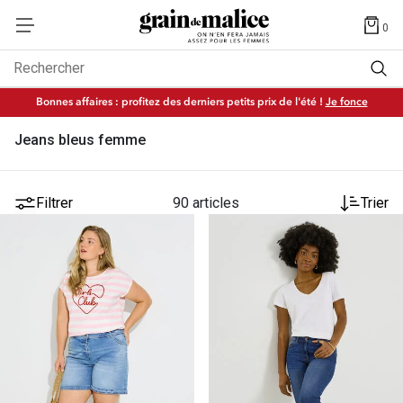
0
Rechercher
Bonnes affaires : profitez des derniers petits prix de l'été !
Je fonce
Jeans bleus femme
Filtrer
90 articles
Trier