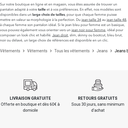
Sur notre boutique en ligne et en magasin, vous êtes assurée de trouver un
pantalon adapté à votre
taille
et à vos préférences. En effet, nos modèles sont
disponibles dans un
large choix de tailles
, pour que chaque femme puisse
mettre en valeur sa morphologie à la perfection. Du
jean taille 34
au
jean taille 48
,
à chaque femme son pantalon idéal. Si le jean bleu pour femme est un basique,
vous pouvez également vous orienter vers un
jean noir pour femme
, idéal pour
composer un look chic et habillé.
Jean droit
, slim, skinny ou bootcut, bleu brut,
noir ou délavé, un large choix de références est disponible en un clic.
Vêtements
Vêtements
Tous les vêtements
Jeans
Jeans 
LIVRAISON GRATUITE
RETOURS GRATUITS
Offerte en boutique et dès 60€ à
Sous 30 jours, sans minimum
domicile
d'achat