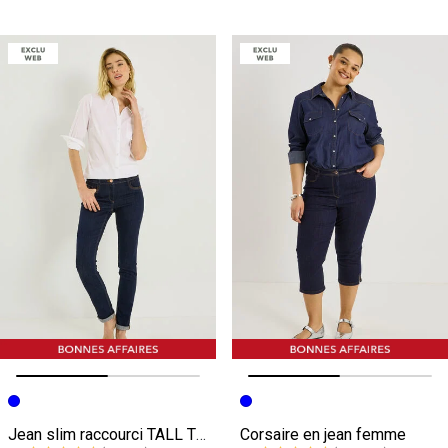
Image précédente
Image suivante
Image précédente
Image suivante
Jean slim raccourci TALL TTOKYO R01
Corsaire en jean femme