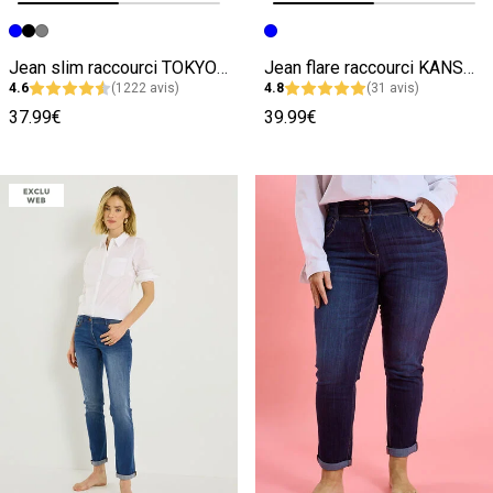
Image précédente
Image suivante
Image précédente
Image suivante
Jean slim raccourci TOKYO R01 femme
Jean flare raccourci KANSAS RF02 femme
4.6
(1222 avis)
4.8
(31 avis)
37.99€
39.99€