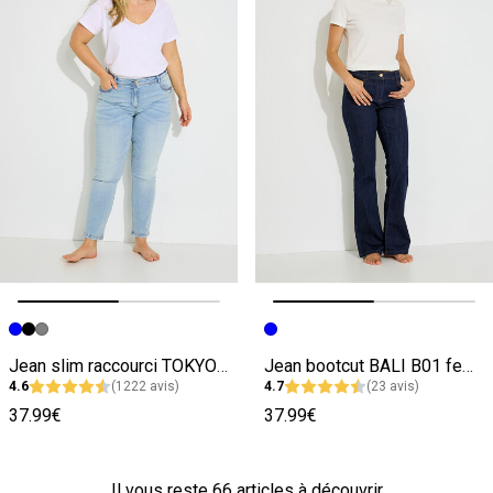
Image précédente
Image suivante
Image précédente
Image suivante
Jean slim raccourci TOKYO R01 femme
Jean bootcut BALI B01 femme
4.6
(1222 avis)
4.7
(23 avis)
37.99€
37.99€
Il vous reste
66
articles à découvrir