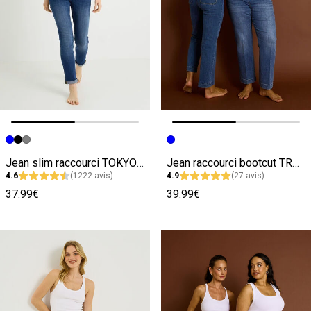
Image précédente
Image suivante
Image précédente
Image suivante
Jean slim raccourci TOKYO R01 femme
Jean raccourci bootcut TROPEZ RB02 femme
4.6
(1222 avis)
4.9
(27 avis)
37.99€
39.99€