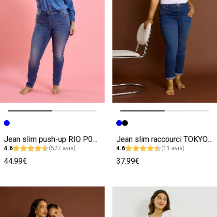
Image précédente
Image suivante
Image précédente
Image suivante
Jean slim push-up RIO P01 femme
Jean slim raccourci TOKYO R01 femme
4.6
(527 avis)
4.6
(11 avis)
44.99€
37.99€