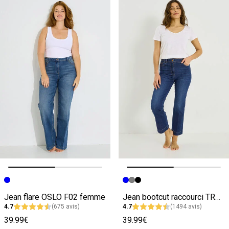
Image précédente
Image suivante
Image précédente
Image suivante
Jean flare OSLO F02 femme
Jean bootcut raccourci TROPEZ RB02 femme
4.7
(675 avis)
4.7
(1494 avis)
39.99€
39.99€