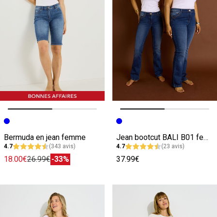
Image précédente
Image suivante
Image précédente
Image suivante
Bermuda en jean femme
Jean bootcut BALI B01 femme
4.7
(343 avis)
4.7
(23 avis)
18.00€
26.99€
-33%
37.99€