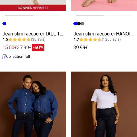
Image précédente
Image suivante
Image précédente
Image suivante
Jean slim raccourci TALL TTOKYO R01
Jean slim raccourci HANOI R02 femme
4.5
(35 avis)
4.7
(1265 avis)
15.00€
37.99€
-60%
39.99€
Collection Tall