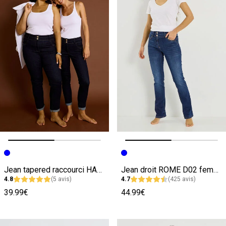
Image précédente
Image suivante
Image précédente
Image suivante
Jean tapered raccourci HANOI R02 femme
Jean droit ROME D02 femme
4.8
(5 avis)
4.7
(425 avis)
39.99€
44.99€