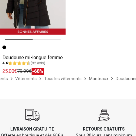
Image précédente
Image suivante
Doudoune mi-longue femme
4.6
(92 avis)
25.00€
79.99€
-68%
ents
Vêtements
Tous les vêtements
Manteaux
Doudoune
LIVRAISON GRATUITE
RETOURS GRATUITS
Offerte en boutique et dès 60€ à
Sous 30 jours, sans minimum