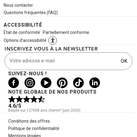
Nous contacter
Questions fréquentes (FAQ)
ACCESSIBILITÉ
État de conformité : Partiellement conforme
Options d'accessibilité :
INSCRIVEZ VOUS À LA NEWSLETTER
Votre adresse e-mail
OK
SUIVEZ-NOUS !
NOTE GLOBALE DE NOS PRODUITS
4.6
/5
Basée sur 127008 avis clients* (juin 2026)
Informations légales
Conditions des offres
Politique de confidentialité
Mentions légales