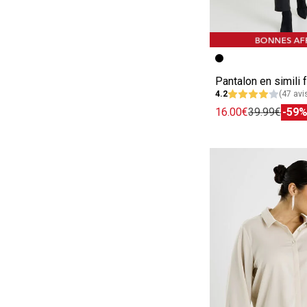
Image précédent
Image suivante
Pantalon en simili
4.2
(47 avi
16.00€
39.99€
-59