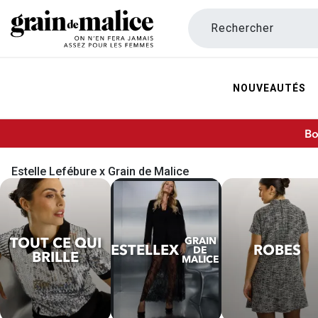
Rechercher
NOUVEAUTÉS
Bo
Estelle Lefébure x Grain de Malice
TOUT CE QUI
GRAIN
ESTELLE
X
ROBES
DE
BRILLE
MALICE