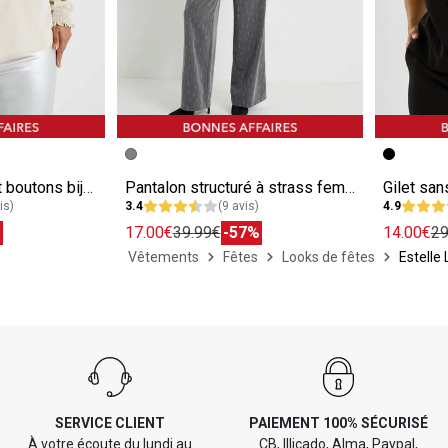
e
Image précédente
Image suivante
Image pr
Image su
Chemise satinée et boutons bijoux femme
Pantalon structuré à strass femme
Gilet sa
is)
3.4
(9 avis)
4.9
%
17.00€
39.99€
-57%
14.00€
29
Vêtements
Fêtes
Looks de fêtes
Estelle
SERVICE CLIENT
PAIEMENT 100% SÉCURISÉ
À votre écoute du lundi au
CB, Illicado, Alma, Paypal,