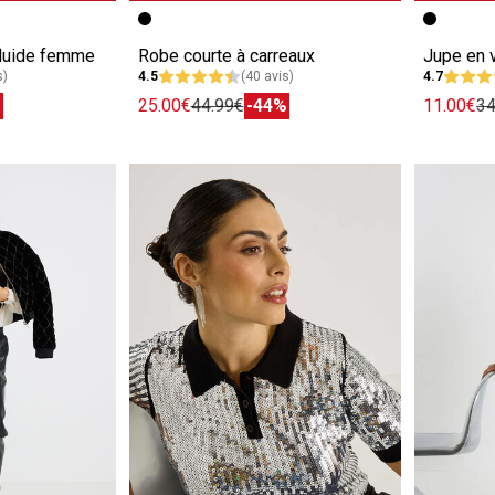
e
Image précédente
Image suivante
Image pr
Image su
fluide femme
Robe courte à carreaux
Jupe en 
s)
4.5
(40 avis)
4.7
%
25.00€
44.99€
-44%
11.00€
34