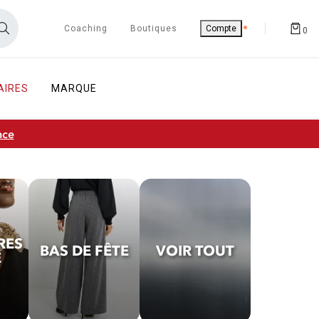
Coaching
Boutiques
Compte
0
AIRES
MARQUE
nce
RES
BAS DE FÊTE
VOIR TOUT
E