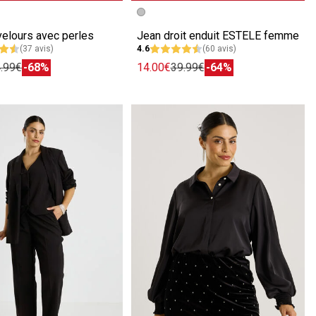
écédente
ivante
Image précédente
Image suivante
velours avec perles
Jean droit enduit ESTELE femme
(37 avis)
4.6
(60 avis)
.99€
-68%
14.00€
39.99€
-64%