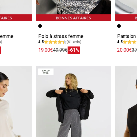
e
Image précédente
Image suivante
Image pr
Image su
 femme
Polo à strass femme
Pantalon
s)
4.5
(61 avis)
4.5
%
19.00€
49.99€
-61%
20.00€
37