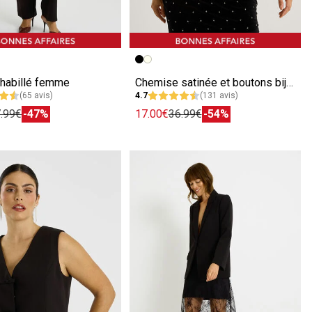
écédente
ivante
Image précédente
Image suivante
 habillé femme
Chemise satinée et boutons bijoux femme
(65 avis)
4.7
(131 avis)
.99€
-47%
17.00€
36.99€
-54%