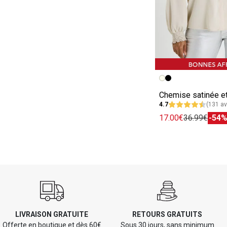
Image précédent
Image suivante
4.7
(131 av
17.00€
36.99€
-54
LIVRAISON GRATUITE
RETOURS GRATUITS
Offerte en boutique et dès 60€
Sous 30 jours, sans minimum