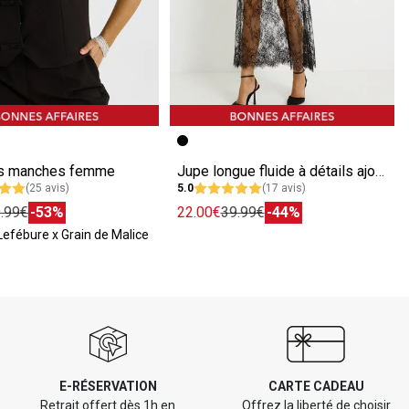
écédente
ivante
Image précédente
Image suivante
ns manches femme
Jupe longue fluide à détails ajourés
(25 avis)
5.0
(17 avis)
.99€
-53%
22.00€
39.99€
-44%
 Lefébure x Grain de Malice
E-RÉSERVATION
CARTE CADEAU
Retrait offert dès 1h en
Offrez la liberté de choisir