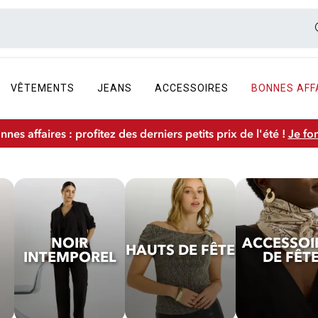
VÊTEMENTS
JEANS
ACCESSOIRES
BONNES AFF
nnes affaires : profitez des derniers petits prix de l'été !
Je fo
NOIR
ACCESSOI
HAUTS DE FÊTE
INTEMPOREL
DE FÊT