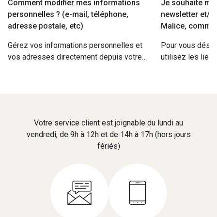
Comment modifier mes informations
Je souhaite me 
personnelles ? (e-mail, téléphone,
newsletter et/o
adresse postale, etc)
Malice, commen
Gérez vos informations personnelles et
Pour vous désab
vos adresses directement depuis votre
utilisez les lien
compte client ou en boutique, et contactez
répondez « STOP
le service client pour toute modification de
préférences dan
votre date de naissance.
» de votre compt
directement le se
Votre service client est joignable du lundi au
vendredi, de 9h à 12h et de 14h à 17h (hors jours
fériés)