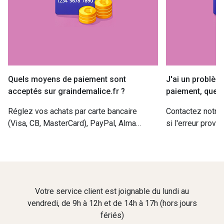
Quels moyens de paiement sont
J'ai un problème
acceptés sur graindemalice.fr ?
paiement, que f
Réglez vos achats par carte bancaire
Contactez notre s
(Visa, CB, MasterCard), PayPal, Alma
si l'erreur provie
(paiement en 2x ou 3x sans frais) ou
défaut, rapproc
utilisez vos cartes cadeaux (Illicado,
pour identifier 
Kadéos, Grain de Malice).
votre compte.
Votre service client est joignable du lundi au
vendredi, de 9h à 12h et de 14h à 17h (hors jours
fériés)