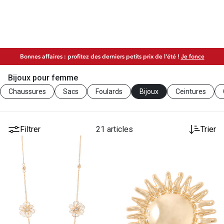
Bonnes affaires : profitez des derniers petits prix de l'été !
Je fonce
Bijoux pour femme
Chaussures
Sacs
Foulards
Bijoux
Ceintures
Filtrer
21 articles
Trier