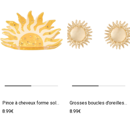
Image précédente
Image suivante
Image précédente
Image suivante
Pince à cheveux forme soleil
Grosses boucles d’oreilles soleil
8.99€
8.99€