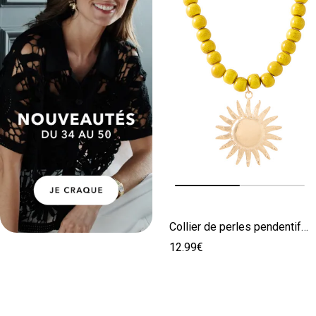
Image précédente
Image suivante
Collier de perles pendentif soleil
12.99€