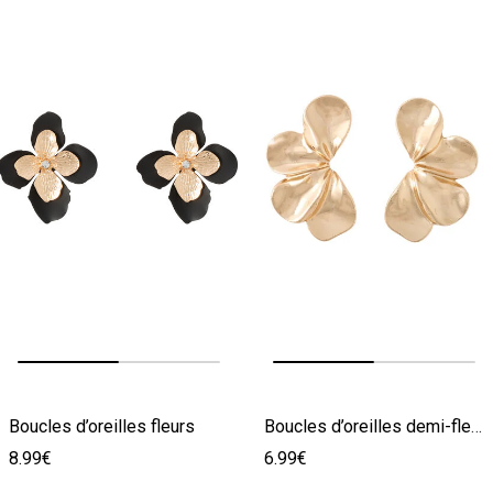
Image précédente
Image suivante
Image précédente
Image suivante
Boucles d’oreilles fleurs
Boucles d’oreilles demi-fleurs
8.99€
6.99€