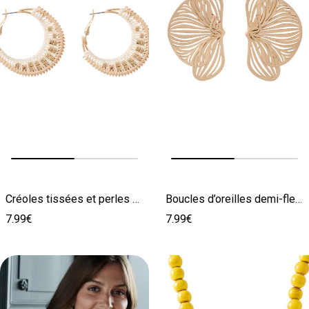
Image précédente
Image suivante
Image précédente
Image suivante
Créoles tissées et perles de rocaille
Boucles d’oreilles demi-fleurs
7.99€
7.99€