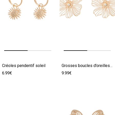
Image précédente
Image suivante
Image précédente
Image suivante
Créoles pendentif soleil
Grosses boucles d’oreilles fleurs
6.99€
9.99€