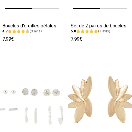
Image précédente
Image suivante
Image précédente
Image suivante
Boucles d'oreilles pétales noirs
Set de 2 paires de boucles d'oreilles
4.7
(3 avis)
5.0
(1 avis)
7.99€
7.99€