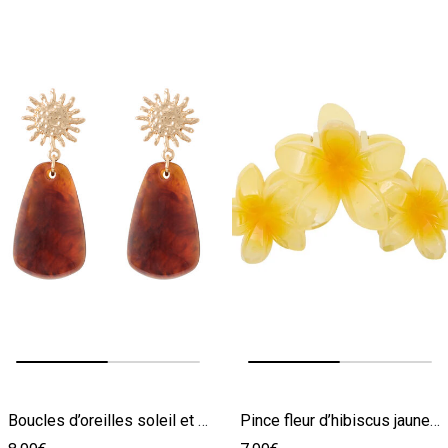
Image précédente
Image suivante
Image précédente
Image suivante
Boucles d’oreilles soleil et goutte
Pince fleur d’hibiscus jaune femme