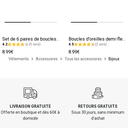
Image précédente
Image suivante
Image précédente
Image suivante
Set de 6 paires de boucles d'oreilles
Boucles d'oreilles demi-fleurs femme
4.2
(5 avis)
4.5
(2 avis)
8.99€
8.99€
Vêtements
Accessoires
Tous les accessoires
Bijoux
LIVRAISON GRATUITE
RETOURS GRATUITS
Offerte en boutique et dès 60€ à
Sous 30 jours, sans minimum
domicile
d'achat