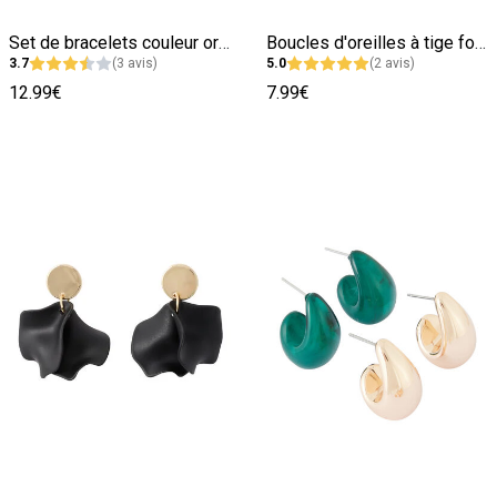
Image précédente
Image suivante
Image précédente
Image suivante
Set de bracelets couleur or et argent
Boucles d'oreilles à tige forme pétale
3.7
(3 avis)
5.0
(2 avis)
12.99€
7.99€