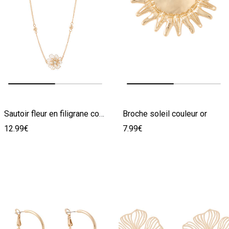
Image précédente
Image suivante
Image précédente
Image suivante
Sautoir fleur en filigrane couleur or
Broche soleil couleur or
12.99€
7.99€