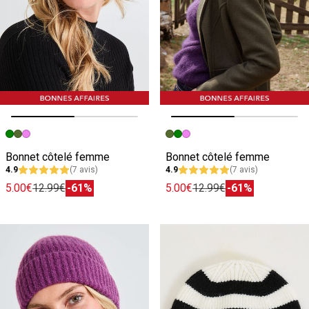
Image précédente
Image suivante
Image précédente
Image suivante
Bonnet côtelé femme
Bonnet côtelé femme
4.9
(7 avis)
4.9
(7 avis)
5.00€
12.99€
-61%
5.00€
12.99€
-61%