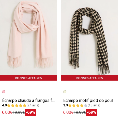
Image précédente
Image suivante
Image précédente
Image suivante
Écharpe chaude à franges femme
Echarpe motif pied de poule femme
4.9
(24 avis)
3.9
(13 avis)
6.00€
19.99€
-69%
6.00€
19.99€
-69%