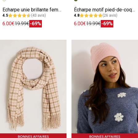
Echarpe unie brillante femme
Écharpe motif pied-de-coq femme
4.5
(43 avis)
4.8
(26 avis)
6.00€
19.99€
-69%
6.00€
19.99€
-69%