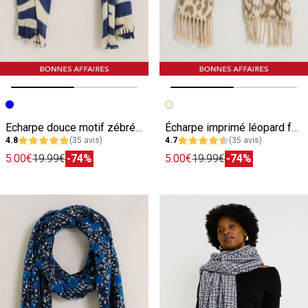
Image précédente
Image suivante
Image précédente
Image suivante
Echarpe douce motif zébré femme
Écharpe imprimé léopard femme
4.8
(35 avis)
4.7
(35 avis)
5.00€
19.99€
-74%
5.00€
19.99€
-74%