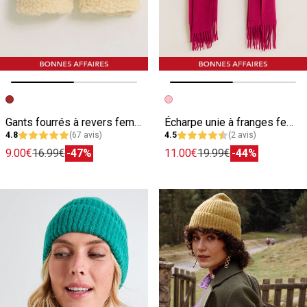
Image précédente
Image suivante
Image précédente
Image suivante
Gants fourrés à revers femme
Écharpe unie à franges femme
4.8
(67 avis)
4.5
(2 avis)
9.00€
16.99€
-47%
11.00€
19.99€
-44%