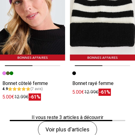
Image précédente
Image suivante
Image précédente
Image suivante
Bonnet côtelé femme
Bonnet rayé femme
4.9
(7 avis)
5.00€
12.99€
-61%
5.00€
12.99€
-61%
Il vous reste
3
articles à découvrir
Voir plus d'articles