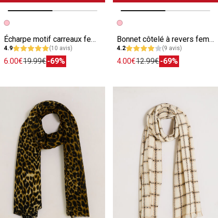
Image précédente
Image suivante
Image précédente
Image suivante
Écharpe motif carreaux femme
Bonnet côtelé à revers femme
4.9
(10 avis)
4.2
(9 avis)
6.00€
19.99€
-69%
4.00€
12.99€
-69%