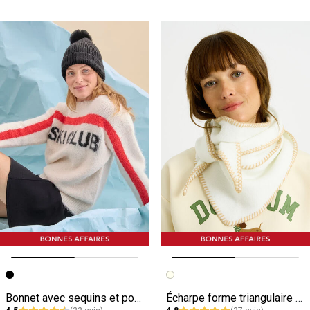
Image précédente
Image suivante
Image précédente
Image suivante
Bonnet avec sequins et pompon femme
Écharpe forme triangulaire femme