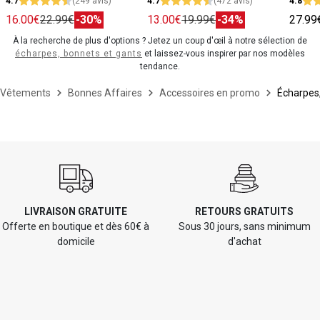
4.7
(249 avis)
4.7
(472 avis)
4.8
16.00€
22.99€
-30%
13.00€
19.99€
-34%
27.99
À la recherche de plus d'options ? Jetez un coup d'œil à notre sélection de
écharpes, bonnets et gants
et laissez-vous inspirer par nos modèles
tendance.
Vêtements
Bonnes Affaires
Accessoires en promo
Écharpes
LIVRAISON GRATUITE
RETOURS GRATUITS
Offerte en boutique et dès 60€ à
Sous 30 jours, sans minimum
domicile
d'achat