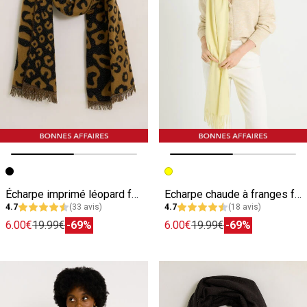
Image précédente
Image suivante
Image précédente
Image suivante
Écharpe imprimé léopard femme
Echarpe chaude à franges femme
4.7
(33 avis)
4.7
(18 avis)
6.00€
19.99€
-69%
6.00€
19.99€
-69%