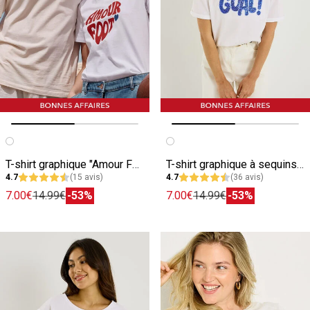
Image précédente
Image suivante
Image précédente
Image suivante
T-shirt graphique "Amour Foot" femme
T-shirt graphique à sequins femme
4.7
(15 avis)
4.7
(36 avis)
7.00€
14.99€
-53%
7.00€
14.99€
-53%