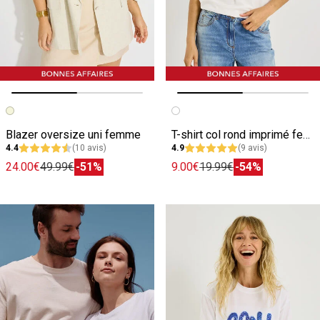
Image précédente
Image suivante
Image précédente
Image suivante
Blazer oversize uni femme
T-shirt col rond imprimé femme
4.4
(10 avis)
4.9
(9 avis)
24.00€
49.99€
-51%
9.00€
19.99€
-54%