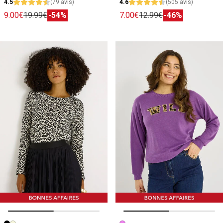
4.5
(79 avis)
4.6
(505 avis)
9.00€
19.99€
-54%
7.00€
12.99€
-46%