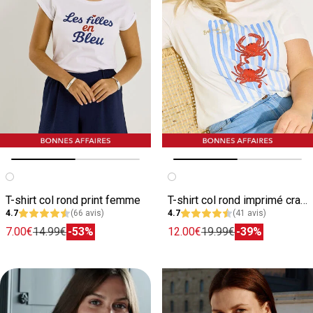
Image précédente
Image suivante
Image précédente
Image suivante
T-shirt col rond print femme
T-shirt col rond imprimé crabe femme
4.7
(66 avis)
4.7
(41 avis)
7.00€
14.99€
-53%
12.00€
19.99€
-39%