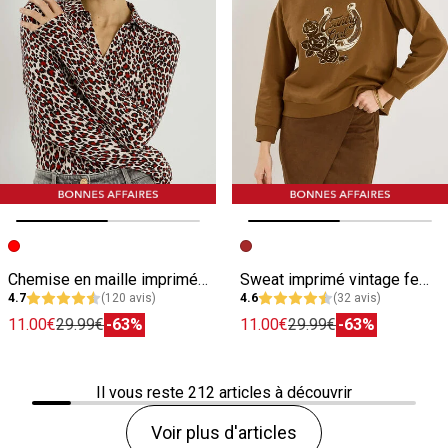
Image précédente
Image suivante
Image précédente
Image suivante
Chemise en maille imprimé léopard femme
Sweat imprimé vintage femme
4.7
(120 avis)
4.6
(32 avis)
11.00€
29.99€
-63%
11.00€
29.99€
-63%
Il vous reste
212
articles à découvrir
Voir plus d'articles