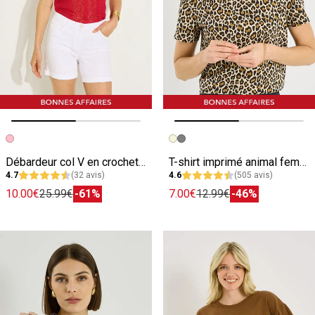
Image précédente
Image suivante
Image précédente
Image suivante
Débardeur col V en crochet femme
T-shirt imprimé animal femme
4.7
(32 avis)
4.6
(505 avis)
10.00€
25.99€
-61%
7.00€
12.99€
-46%