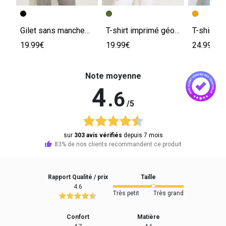
Gilet sans manches col V femme
T-shirt imprimé géométrique femme
19.99€
19.99€
24.99€
Note moyenne
4
.6
/5
sur
303 avis vérifiés
depuis 7 mois
83% de nos clients recommandent ce produit
Rapport Qualité / prix
Taille
4.6
Très petit
Très grand
Confort
Matière