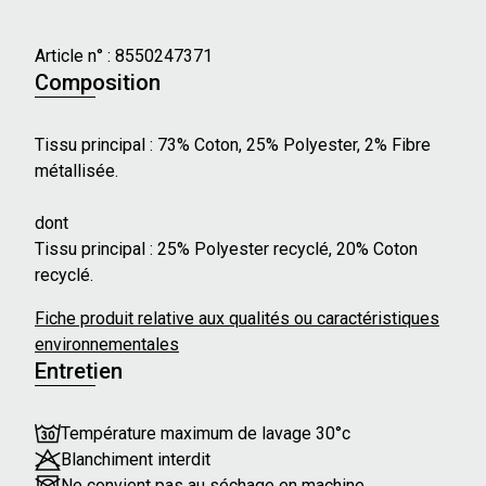
Caractéristiques principales :
- Longueur des manches : Longues
Article n° :
8550247371
- Type de fermeture : Bouton-pression
Composition
- Forme du col : Rond
- Effet matelassé
Tissu principal : 73% Coton, 25% Polyester, 2% Fibre
métallisée.
Nos mannequins mesurent en moyenne 175 cm et
dont
portent une taille S.
Tissu principal : 25% Polyester recyclé, 20% Coton
recyclé.
Fiche produit relative aux qualités ou caractéristiques
environnementales
Entretien
Température maximum de lavage 30°c
Blanchiment interdit
Ne convient pas au séchage en machine