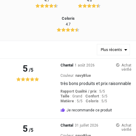
4.7
4.6
Coloris
4.7
Plus récents
5
Chantal
1 août 2026
Achat
/5
vérifié
Couleur:
navyBlue
très bons produits et prix raisonnable
Rapport Qualité / prix
: 5
/5
Taille
:
Grand
Confort
: 5
/5
Matière
: 5
/5
Coloris
: 5
/5
Je recommande ce produit
5
Chantal
31 juillet 2026
Achat
/5
vérifié
Couleur:
navyBlue