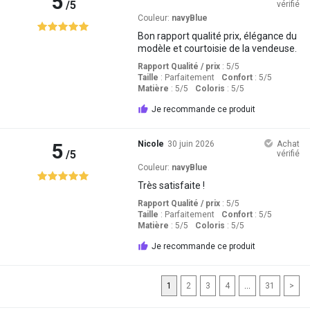
5
/5
vérifié
Couleur:
navyBlue
Bon rapport qualité prix, élégance du
modèle et courtoisie de la vendeuse.
Rapport Qualité / prix
: 5
/5
Taille
:
Parfaitement
Confort
: 5
/5
Matière
: 5
/5
Coloris
: 5
/5
Je recommande ce produit
5
Nicole
30 juin 2026
Achat
/5
vérifié
Couleur:
navyBlue
Très satisfaite !
Rapport Qualité / prix
: 5
/5
Taille
:
Parfaitement
Confort
: 5
/5
Matière
: 5
/5
Coloris
: 5
/5
Je recommande ce produit
1
2
3
4
...
31
>