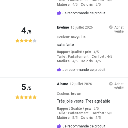
Taille
:
Parfaitement
Confort
: 5
/5
Matière
: 4
/5
Coloris
: 5
/5
Je recommande ce produit
4
Eveline
16 juillet 2026
Achat
/5
vérifié
Couleur:
navyBlue
satisfaite
Rapport Qualité / prix
: 4
/5
Taille
:
Parfaitement
Confort
: 4
/5
Matière
: 4
/5
Coloris
: 4
/5
Je recommande ce produit
5
Albane
12 juillet 2026
Achat
/5
vérifié
Couleur:
brown
Très jolie veste. Très agréable
Rapport Qualité / prix
: 5
/5
Taille
:
Parfaitement
Confort
: 5
/5
Matière
: 5
/5
Coloris
: 5
/5
Je recommande ce produit