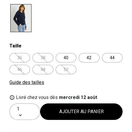
selected
Taille
36
38
40
42
44
46
48
50
Guide des tailles
Livré chez vous dès
mercredi 12 août
AJOUTER AU PANIER