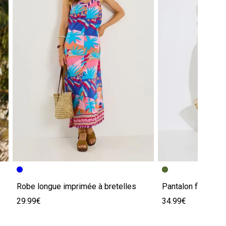
Robe longue imprimée à bretelles
Pantalon fluide b
29.99€
34.99€