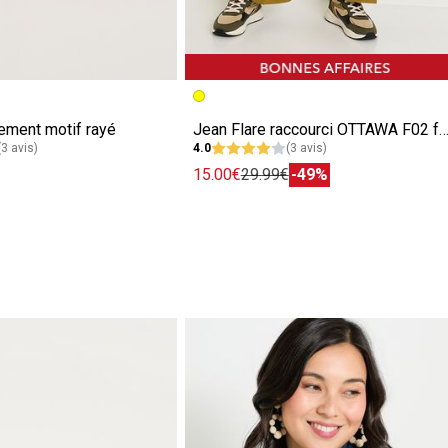
ement motif rayé
Jean Flare raccourci OTTAWA F02 fe
(3 avis)
4.0
(3 avis)
15.00€
29.99€
-49%