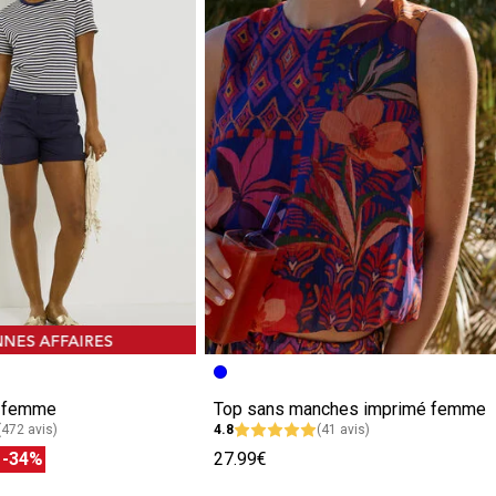
e femme
Top sans manches imprimé femme
(472 avis)
4.8
(41 avis)
€
-34%
27.99€