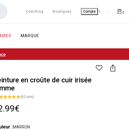
Coaching
Boutiques
Compte
0
AIRES
MARQUE
nce
inture en croûte de cuir irisée
emme
(63 avis)
2.99€
uleur
MARRON