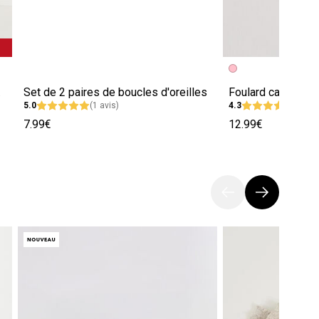
mme
Set de 2 paires de boucles d'oreilles
5.0
(1 avis)
4.3
(3 avi
7.99€
12.99€