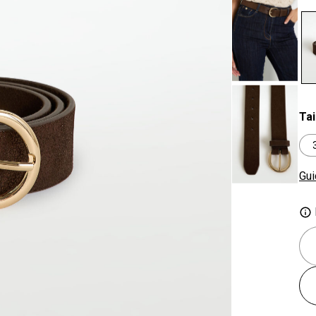
se
Tai
Gui