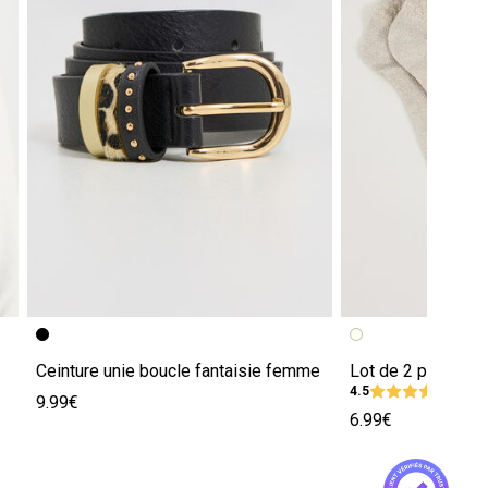
Ceinture unie boucle fantaisie femme
4.5
(2 avi
9.99€
6.99€