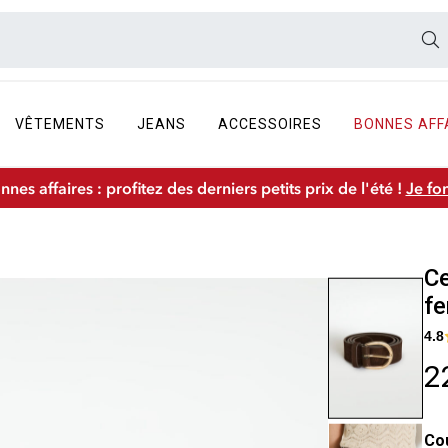
VÊTEMENTS
JEANS
ACCESSOIRES
BONNES AFF
nnes affaires : profitez des derniers petits prix de l'été !
Je fo
Ce
f
4.8
2
Co