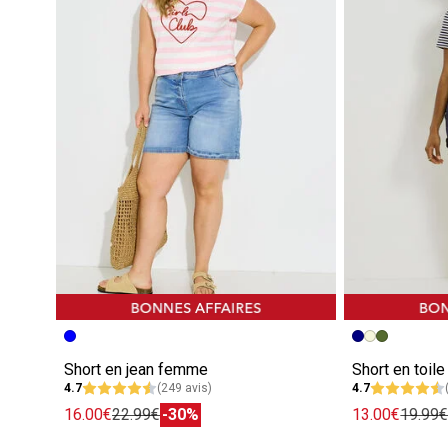
Short en jean femme
Short en toil
4.7
(249 avis)
4.7
16.00€
22.99€
-30%
13.00€
19.99