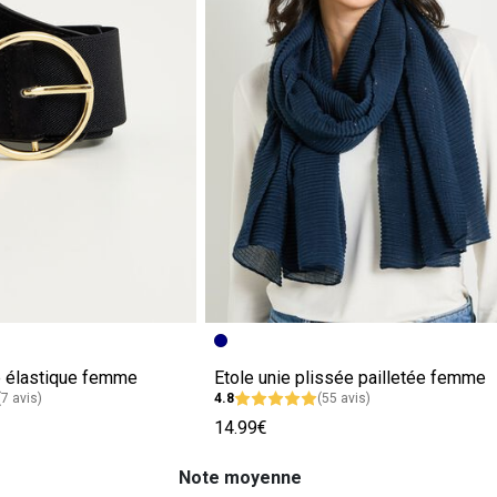
e élastique femme
Etole unie plissée pailletée femme
(7 avis)
4.8
(55 avis)
14.99€
Note moyenne