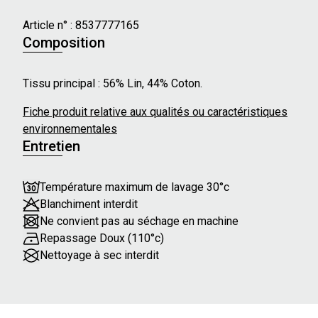
- Longueur de manches : Courtes
- Forme du col : Chemise
Article n° :
8537777165
- Longueur : Genou
Composition
Détails Supplémentaires :
Tissu principal : 56% Lin, 44% Coton.
- Col boutonné
- Poches latérales
Fiche produit relative aux qualités ou caractéristiques
- Poches poitrine avec boutons
environnementales
Entretien
Nos mannequins mesurent en moyenne 175 cm et
portent une taille 36.
Température maximum de lavage 30°c
Blanchiment interdit
Ne convient pas au séchage en machine
Repassage Doux (110°c)
Nettoyage à sec interdit