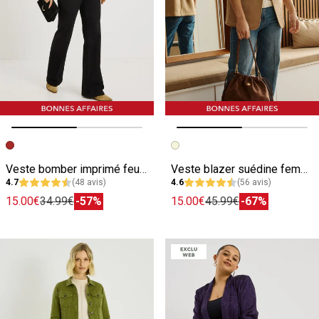
Image précédente
Image suivante
Image précédente
Image suivante
Veste bomber imprimé feuillage femme
Veste blazer suédine femme
4.7
(48 avis)
4.6
(56 avis)
15.00€
34.99€
-57%
15.00€
45.99€
-67%