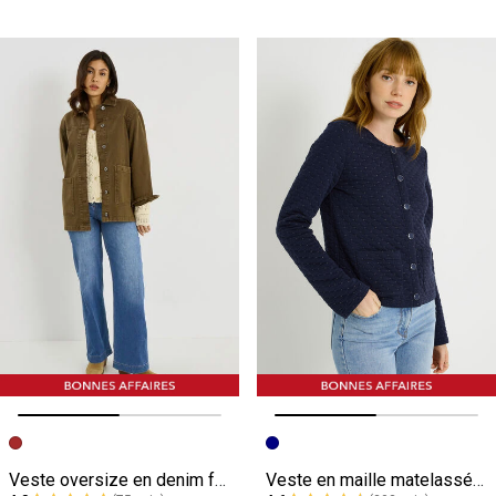
Image précédente
Image suivante
Image précédente
Image suivante
Veste oversize en denim femme
Veste en maille matelassée femme