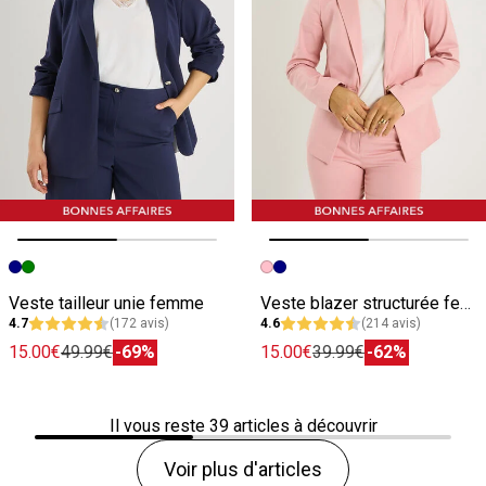
Image précédente
Image suivante
Image précédente
Image suivante
Veste tailleur unie femme
Veste blazer structurée femme
4.7
(172 avis)
4.6
(214 avis)
15.00€
49.99€
-69%
15.00€
39.99€
-62%
Il vous reste
39
articles à découvrir
Voir plus d'articles