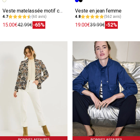
Image précédente
Image suivante
Image précédente
Image suivante
Veste matelassée motif cœur femme
Veste en jean femme
4.7
(60 avis)
4.8
(562 avis)
15.00€
42.99€
-65%
19.00€
39.99€
-52%