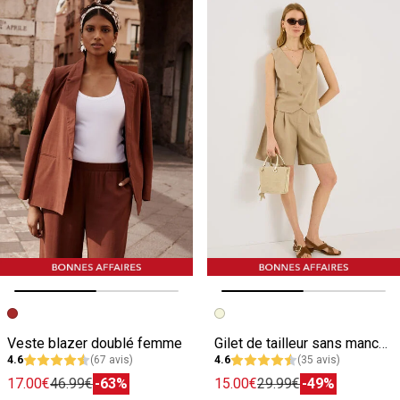
Image précédente
Image suivante
Image précédente
Image suivante
Veste blazer doublé femme
Gilet de tailleur sans manches femme
4.6
(67 avis)
4.6
(35 avis)
17.00€
46.99€
-63%
15.00€
29.99€
-49%