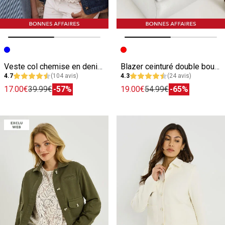
Image précédente
Image suivante
Image précédente
Image suivante
Veste col chemise en denim femme
Blazer ceinturé double boutonnage femme
4.7
(104 avis)
4.3
(24 avis)
17.00€
39.99€
-57%
19.00€
54.99€
-65%