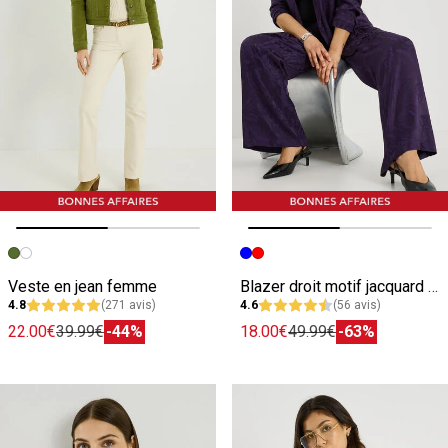
Image précédente
Image suivante
Image précédente
Image suivante
Veste en jean femme
Blazer droit motif jacquard femme
4.8
(271 avis)
4.6
(56 avis)
22.00€
39.99€
-44%
18.00€
49.99€
-63%