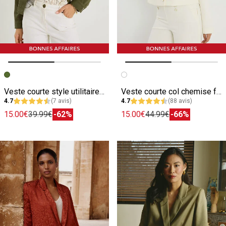
Image précédente
Image suivante
Image précédente
Image suivante
Veste courte style utilitaire femme
Veste courte col chemise femme
4.7
(7 avis)
4.7
(88 avis)
15.00€
39.99€
-62%
15.00€
44.99€
-66%