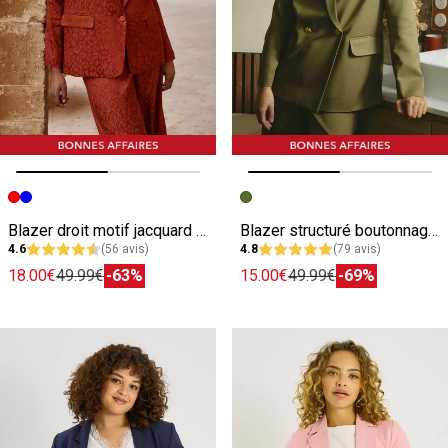
Image précédente
Image suivante
Image précédente
Image suivante
Blazer droit motif jacquard femme
Blazer structuré boutonnage croisé femme
4.6
(56 avis)
4.8
(79 avis)
18.00€
49.99€
-63%
15.00€
49.99€
-69%