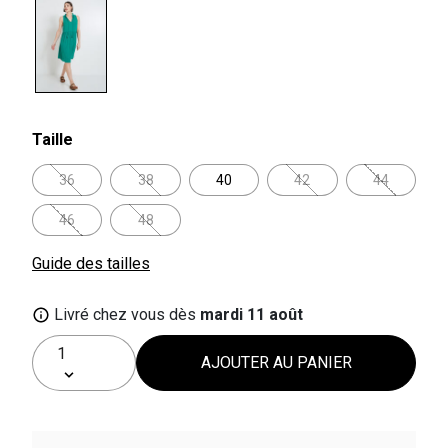
selected
Taille
36
38
40
42
44
46
48
Guide des tailles
Livré chez vous dès
mardi 11 août
AJOUTER AU PANIER