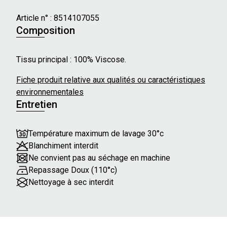
- Col à froufrous
- Longueur : genoux
Article n° :
8514107055
Composition
Pauline mesure 172cm et porte une taille 36
Tissu principal : 100% Viscose.
Fiche produit relative aux qualités ou caractéristiques
environnementales
Entretien
Température maximum de lavage 30°c
Blanchiment interdit
Ne convient pas au séchage en machine
Repassage Doux (110°c)
Nettoyage à sec interdit