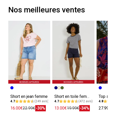
Nos meilleures ventes
Short en jean femme
Short en toile femme
4.7
(249 avis)
4.7
(472 avis)
4.8
16.00€
22.99€
-30%
13.00€
19.99€
-34%
27.99€