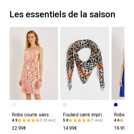
Les essentiels de la saison
Robe courte sans manches imprimée
Foulard carré imprimé léopard femme
4.5
(128 avis)
5.0
(1 avis)
4.6
22.99€
14.99€
19.99€