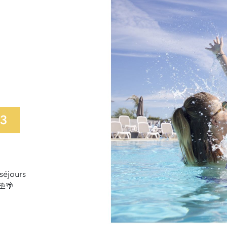
23
 séjours
⛱️🌴