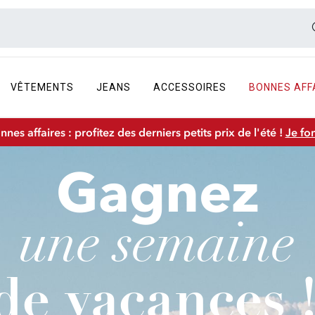
VÊTEMENTS
JEANS
ACCESSOIRES
BONNES AFF
nnes affaires : profitez des derniers petits prix de l'été !
Je fo
Gagnez
une semaine
de vacances 