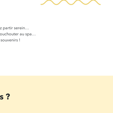
ez partir serein…
 chouchouter au spa…
souvenirs !
s ?