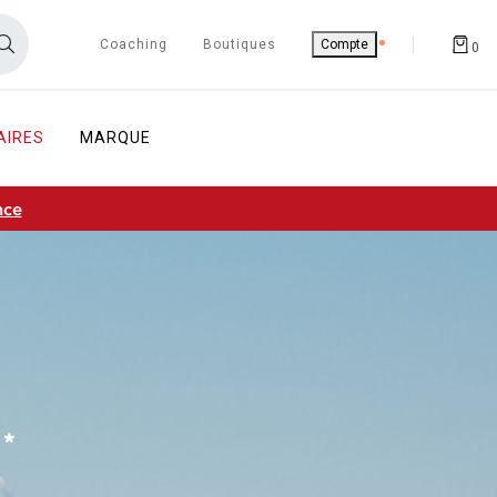
Coaching
Boutiques
Compte
0
AIRES
MARQUE
nce
*
!