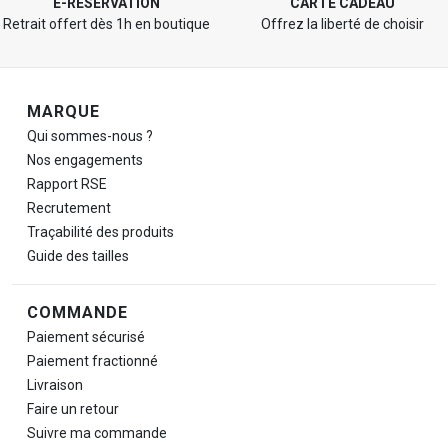
E-RÉSERVATION
CARTE CADEAU
Retrait offert dès 1h en boutique
Offrez la liberté de choisir
Navigation de pied de page
MARQUE
Qui sommes-nous ?
Nos engagements
Rapport RSE
Recrutement
Traçabilité des produits
Guide des tailles
COMMANDE
Paiement sécurisé
Paiement fractionné
Livraison
Faire un retour
Suivre ma commande