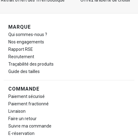
Retrait offert dès 1h en boutique
Offrez la liberté de choisir
Navigation de pied de page
MARQUE
Qui sommes-nous ?
Nos engagements
Rapport RSE
Recrutement
Traçabilité des produits
Guide des tailles
COMMANDE
Paiement sécurisé
Paiement fractionné
Livraison
Faire un retour
Suivre ma commande
E-réservation