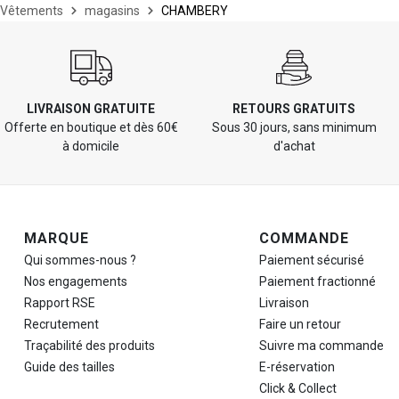
Vêtements
magasins
CHAMBERY
LIVRAISON GRATUITE
RETOURS GRATUITS
Offerte en boutique et dès 60€
Sous 30 jours, sans minimum
à domicile
d'achat
Navigation de pied de page
MARQUE
COMMANDE
Qui sommes-nous ?
Paiement sécurisé
Nos engagements
Paiement fractionné
Rapport RSE
Livraison
Recrutement
Faire un retour
Traçabilité des produits
Suivre ma commande
Guide des tailles
E-réservation
Click & Collect