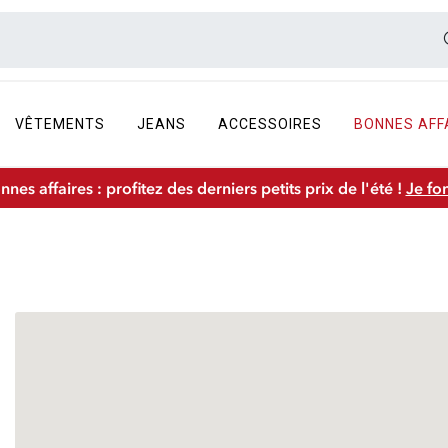
VÊTEMENTS
JEANS
ACCESSOIRES
BONNES AFF
nnes affaires : profitez des derniers petits prix de l'été !
Je fo