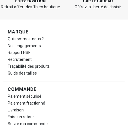
E-RÉSERVATION
CARTE CADEAU
Retrait offert dès 1h en boutique
Offrez la liberté de choisir
Navigation de pied de page
MARQUE
Qui sommes-nous ?
Nos engagements
Rapport RSE
Recrutement
Traçabilité des produits
Guide des tailles
COMMANDE
Paiement sécurisé
Paiement fractionné
Livraison
Faire un retour
Suivre ma commande