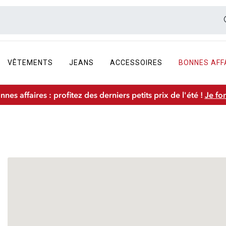
VÊTEMENTS
JEANS
ACCESSOIRES
BONNES AFF
nnes affaires : profitez des derniers petits prix de l'été !
Je fo