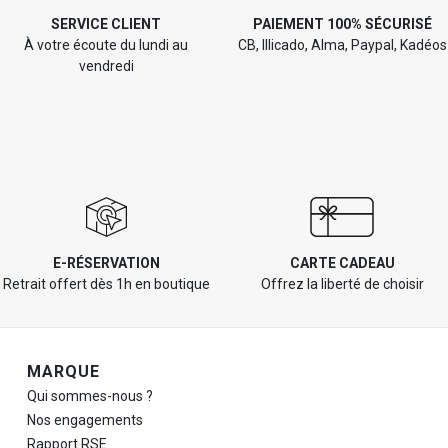
SERVICE CLIENT
PAIEMENT 100% SÉCURISÉ
À votre écoute du lundi au
CB, Illicado, Alma, Paypal, Kadéos
vendredi
E-RÉSERVATION
CARTE CADEAU
Retrait offert dès 1h en boutique
Offrez la liberté de choisir
Navigation de pied de page
MARQUE
Qui sommes-nous ?
Nos engagements
Rapport RSE