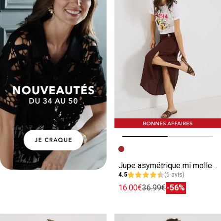
Image précédente
Image suivante
Jupe asymétrique mi mollet détail bijou
4.5
(6 avis)
16.00€
36.99€
-56%