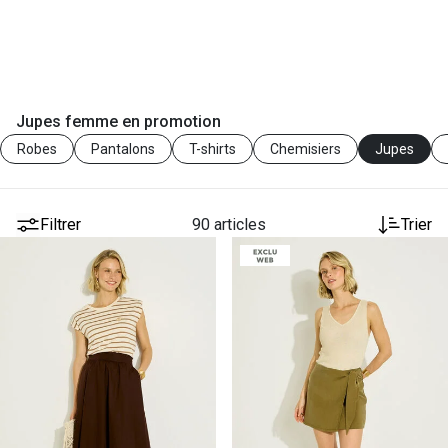
Jupes femme en promotion
Robes
Pantalons
T-shirts
Chemisiers
Jupes
Filtrer
90 articles
Trier