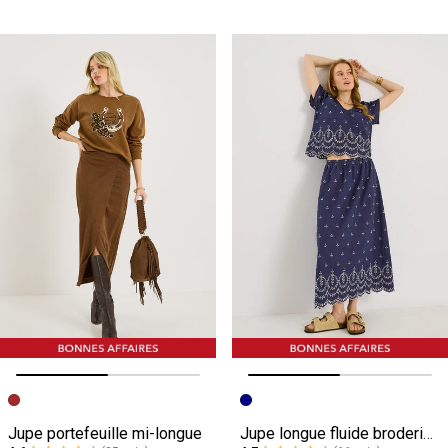
Image précédente
Image suivante
Image précédente
Image suivante
Jupe portefeuille mi-longue
Jupe longue fluide broderie anglaise