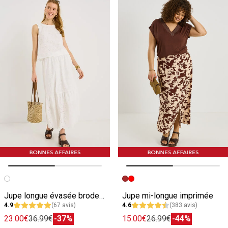
Image précédente
Image suivante
Image précédente
Image suivante
Jupe longue évasée broderie anglaise
Jupe mi-longue imprimée
4.9
(67 avis)
4.6
(383 avis)
23.00€
36.99€
-37%
15.00€
26.99€
-44%