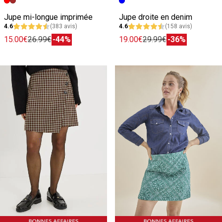
Image précédente
Image suivante
Image précédente
Image suivante
Jupe mi-longue imprimée
Jupe droite en denim
4.6
(383 avis)
4.6
(158 avis)
15.00€
26.99€
-44%
19.00€
29.99€
-36%