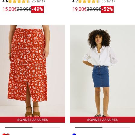
4.6
(25 avis)
4.7
(66 avis)
15.00€
29.99€
-49%
19.00€
39.99€
-52%