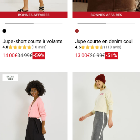
Image précédente
Image suivante
Image précédente
Image suivante
Jupe-short courte à volants
Jupe courte en denim couleur
4.8
(10 avis)
4.6
(118 avis)
14.00€
34.99€
-59%
13.00€
26.99€
-51%