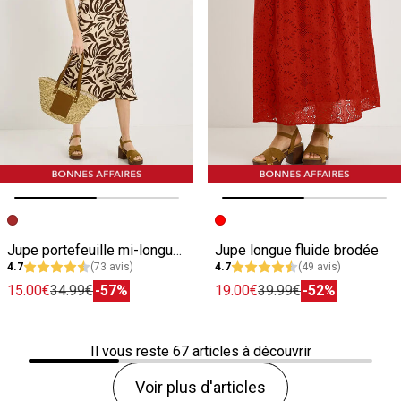
Image précédente
Image suivante
Image précédente
Image suivante
Jupe portefeuille mi-longue en maille
Jupe longue fluide brodée
4.7
(73 avis)
4.7
(49 avis)
15.00€
34.99€
-57%
19.00€
39.99€
-52%
Il vous reste
67
articles à découvrir
Voir plus d'articles