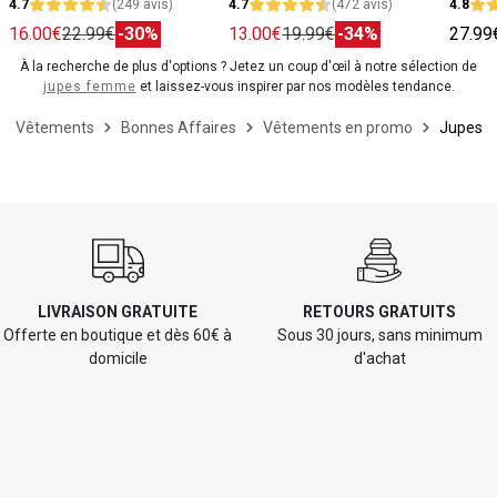
4.7
(249 avis)
4.7
(472 avis)
4.8
16.00€
22.99€
-30%
13.00€
19.99€
-34%
27.99
À la recherche de plus d'options ? Jetez un coup d'œil à notre sélection de
jupes femme
et laissez-vous inspirer par nos modèles tendance.
Vêtements
Bonnes Affaires
Vêtements en promo
Jupes
LIVRAISON GRATUITE
RETOURS GRATUITS
Offerte en boutique et dès 60€ à
Sous 30 jours, sans minimum
domicile
d'achat