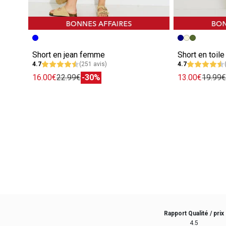
Short en jean femme
Short en toil
4.7
(251 avis)
4.7
16.00€
22.99€
-30%
13.00€
19.99
Rapport Qualité / prix
4.5