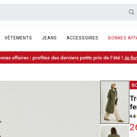
VÊTEMENTS
JEANS
ACCESSOIRES
BONNES AFF
nnes affaires : profitez des derniers petits prix de l'été !
Je fo
Tr
f
4.6
2