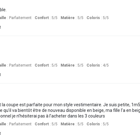
ble.
ille
:
Parfaitement
Confort
: 5
/5
Matière
: 5
/5
Coloris
: 5
/5
t
ille
:
Parfaitement
Confort
: 5
/5
Matière
: 5
/5
Coloris
: 4
/5
t
 la coupe est parfaite pour mon style vestimentaire. Je suis petite, 1m5
e qu’il va bientôt être de nouveau disponible en beige, ma fille l’a en beig
ionnel je n’hésiterai pas à l’acheter dans les 3 couleurs
ille
:
Parfaitement
Confort
: 5
/5
Matière
: 5
/5
Coloris
: 5
/5
t