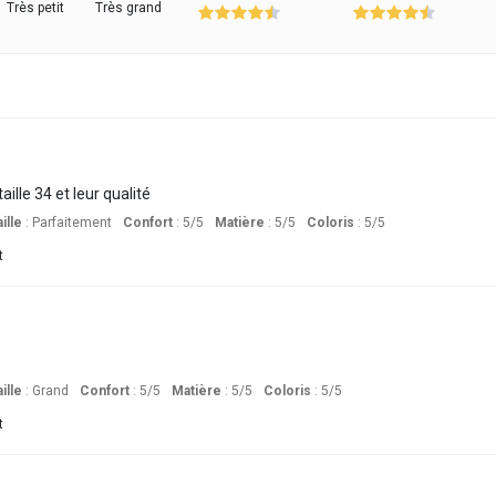
Très petit
Très grand
ille 34 et leur qualité
ille
:
Parfaitement
Confort
: 5
/5
Matière
: 5
/5
Coloris
: 5
/5
t
ille
:
Grand
Confort
: 5
/5
Matière
: 5
/5
Coloris
: 5
/5
t