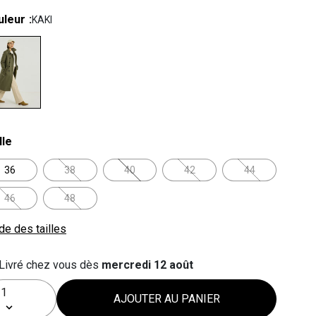
uleur
KAKI
lected
lle
36
38
40
42
44
46
48
de des tailles
Livré chez vous dès
mercredi 12 août
AJOUTER AU PANIER