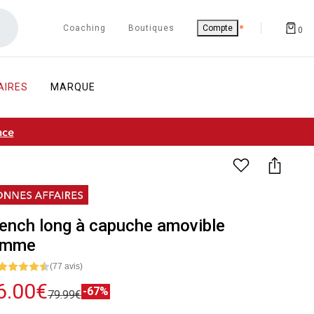
Coaching
Boutiques
Compte
0
AIRES
MARQUE
nce
ench long à capuche amovible
emme
(77 avis)
6.00€
-67%
79.99€