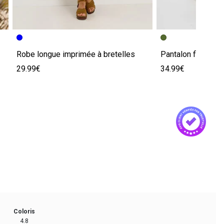
Robe longue imprimée à bretelles
Pantalon fluide b
29.99€
34.99€
Coloris
4.8