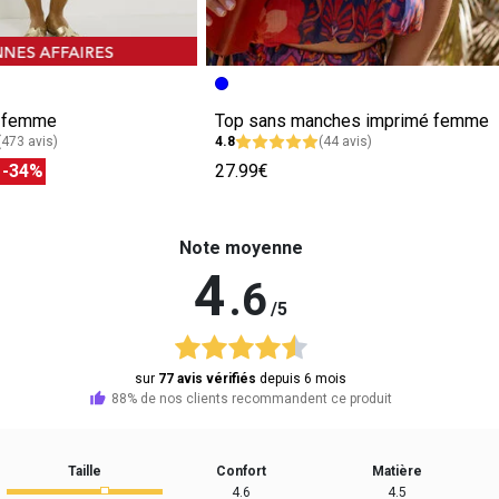
e femme
Top sans manches imprimé femme
(473 avis)
4.8
(44 avis)
€
-34%
27.99€
Note moyenne
4
.6
/5
sur
77 avis vérifiés
depuis 6 mois
88% de nos clients recommandent ce produit
Taille
Confort
Matière
4.6
4.5