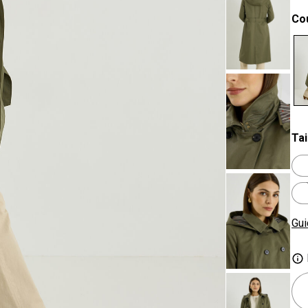
Co
se
Tai
Gui