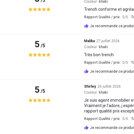
/5
Couleur:
khaki
Trench conforme et agréa
Rapport Qualité / prix
: 5
/5
Ta
Je recommande ce produi
5
Malika
27 juillet 2026
/5
Couleur:
khaki
Très bon trench
Rapport Qualité / prix
: 5
/5
Ta
Je recommande ce produi
5
Shirley
26 juillet 2026
/5
Couleur:
khaki
Je suis agent immobilier et
Vraiment je l’adore, j espèr
rapport qualité prix except
Rapport Qualité / prix
: 5
/5
Ta
Je recommande ce produi