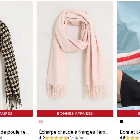
e
Image précédente
Image suivante
Image pr
Image su
Echarpe motif pied de poule femme
Écharpe chaude à franges femme
s)
4.9
(24 avis)
4.5