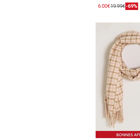
6.00€
19.99€
-69%