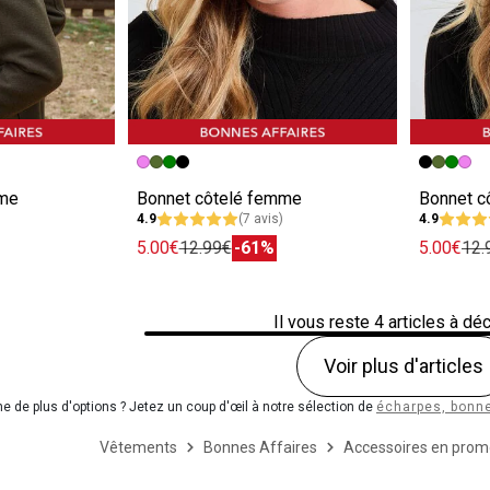
e
Image précédente
Image suivante
Image pr
Image su
mme
Bonnet côtelé femme
Bonnet c
4.9
(7 avis)
4.9
5.00€
12.99€
-61%
5.00€
12.
Il vous reste
4
articles à déc
Voir plus d'articles
he de plus d'options ? Jetez un coup d'œil à notre sélection de
écharpes, bonne
Vêtements
Bonnes Affaires
Accessoires en prom