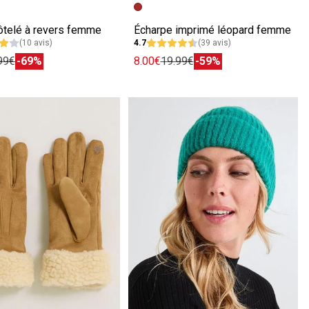
écédente
ivante
Image précédente
Image suivante
ôtelé à revers femme
Écharpe imprimé léopard femme
(10 avis)
4.7
(39 avis)
99€
-69%
8.00€
19.99€
-59%