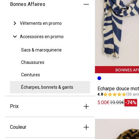
Bonnes Affaires
Vêtements en promo
Accessoires en promo
Sacs & maroquinerie
Chaussures
Ceintures
Image précédent
Image suivante
Écharpes, bonnets & gants
4.8
(35 avi
5.00€
19.99€
-74%
Prix
Couleur