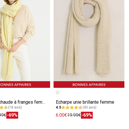
écédente
ivante
Image précédente
Image suivante
Echarpe chaude à franges femme
Echarpe unie brillante femme
(18 avis)
4.5
(43 avis)
99€
-69%
6.00€
19.99€
-69%