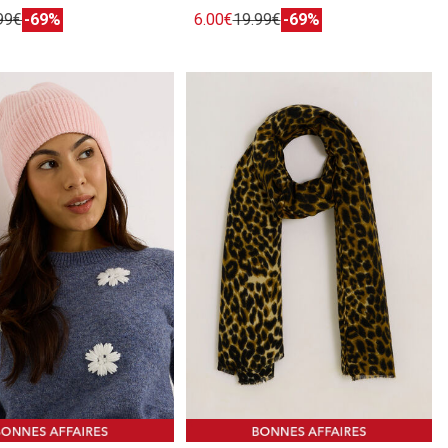
99€
-69%
6.00€
19.99€
-69%