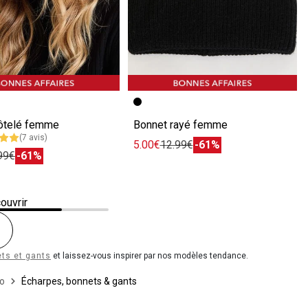
écédente
ivante
Image précédente
Image suivante
ôtelé femme
Bonnet rayé femme
(7 avis)
5.00€
12.99€
-61%
99€
-61%
ouvrir
ts et gants
et laissez-vous inspirer par nos modèles tendance.
o
Écharpes, bonnets & gants