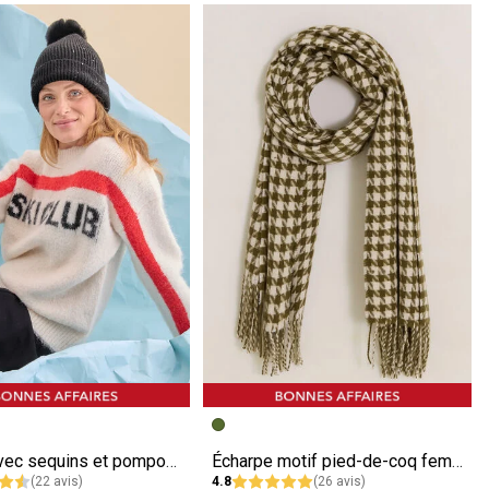
écédente
ivante
Image précédente
Image suivante
Bonnet avec sequins et pompon femme
Écharpe motif pied-de-coq femme
(22 avis)
4.8
(26 avis)