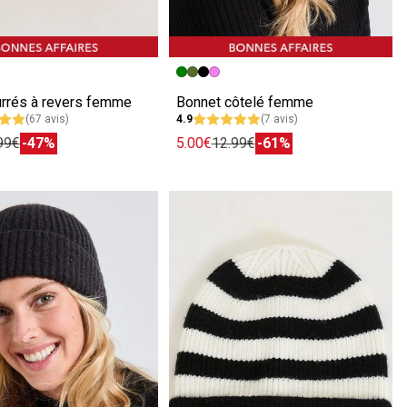
écédente
ivante
Image précédente
Image suivante
urrés à revers femme
Bonnet côtelé femme
(67 avis)
4.9
(7 avis)
99€
-47%
5.00€
12.99€
-61%