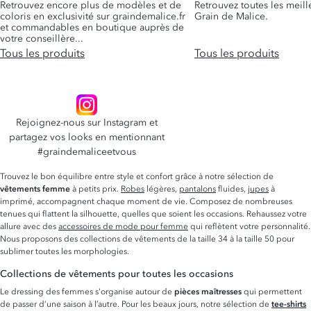
Retrouvez encore plus de modèles et de
Retrouvez toutes les meill
coloris en exclusivité sur graindemalice.fr
Grain de Malice.
et commandables en boutique auprès de
votre conseillère...
Tous les produits
Tous les produits
ROBES
CH
Nos robes
Rejoignez-nous sur Instagram et
partagez vos looks en mentionnant
#graindemaliceetvous
Trouvez le bon équilibre entre style et confort grâce à notre sélection de
vêtements femme
à petits prix.
Robes
légères,
pantalons
fluides,
jupes
à
imprimé, accompagnent chaque moment de vie. Composez de nombreuses
tenues qui flattent la silhouette, quelles que soient les occasions. Rehaussez votre
allure avec des
accessoires de mode pour femme
qui reflètent votre personnalité.
Nous proposons des collections de vêtements de la taille 34 à la taille 50 pour
sublimer toutes les morphologies.
Collections de vêtements pour toutes les occasions
Le dressing des femmes s'organise autour de
pièces maîtresses
qui permettent
de passer d’une saison à l’autre. Pour les beaux jours, notre sélection de
tee-shirts