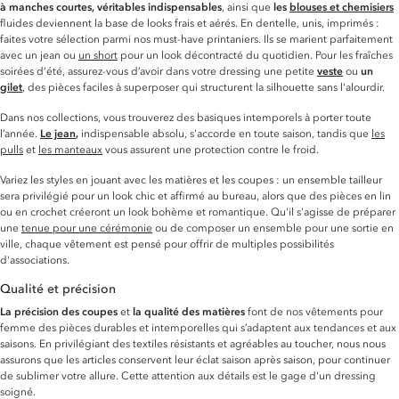
à manches courtes, véritables indispensables
, ainsi que
les
blouses et chemisiers
fluides deviennent la base de looks frais et aérés. En dentelle, unis, imprimés :
faites votre sélection parmi nos must-have printaniers. Ils se marient parfaitement
avec un jean ou
un short
pour un look décontracté du quotidien. Pour les fraîches
soirées d’été, assurez-vous d’avoir dans votre dressing une petite
veste
ou
un
gilet
, des pièces faciles à superposer qui structurent la silhouette sans l'alourdir.
Dans nos collections, vous trouverez des basiques intemporels à porter toute
l’année.
Le jean
,
indispensable absolu, s'accorde en toute saison, tandis que
les
pulls
et
les manteaux
vous assurent une protection contre le froid.
Variez les styles en jouant avec les matières et les coupes : un ensemble tailleur
sera privilégié pour un look chic et affirmé au bureau, alors que des pièces en lin
ou en crochet créeront un look bohème et romantique. Qu'il s'agisse de préparer
une
tenue pour une cérémonie
ou de composer un ensemble pour une sortie en
ville, chaque vêtement est pensé pour offrir de multiples possibilités
d'associations.
Qualité et précision
La précision des coupes
et
la qualité des matières
font de nos vêtements pour
femme des pièces durables et intemporelles qui s’adaptent aux tendances et aux
saisons. En privilégiant des textiles résistants et agréables au toucher, nous nous
assurons que les articles conservent leur éclat saison après saison, pour continuer
de sublimer votre allure. Cette attention aux détails est le gage d'un dressing
soigné.