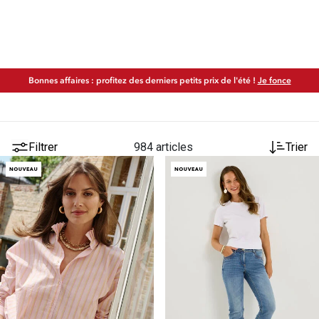
Bonnes affaires : profitez des derniers petits prix de l'été !
Je fonce
Filtrer
984 articles
Trier