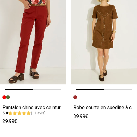
Image précédente
Image suivante
Image précédente
Image suivante
Pantalon chino avec ceinture femme
Robe courte en suédine à clous
5.0
(11 avis)
39.99€
29.99€