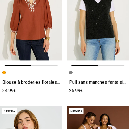
Image précédente
Image suivante
Image précédente
Image suivante
Blouse à broderies florales femme
Pull sans manches fantaisie femme
34.99€
26.99€