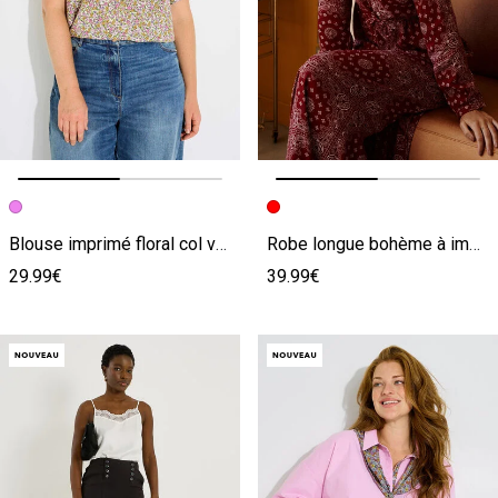
Image précédente
Image suivante
Image précédente
Image suivante
Blouse imprimé floral col volanté femme
Robe longue bohème à imprimé bandana
29.99€
39.99€