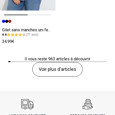
Image précédente
Image suivante
Gilet sans manches uni femme
4.6
(77 avis)
34.99€
Il vous reste
963
articles à découvrir
Voir plus d'articles