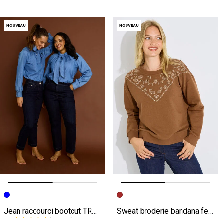
Image précédente
Image suivante
Image précédente
Image suivante
Jean raccourci bootcut TROPEZ RB02 femme
Sweat broderie bandana femme