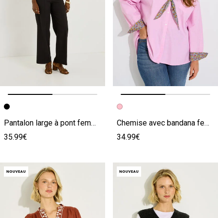
Image précédente
Image suivante
Image précédente
Image suivante
Pantalon large à pont femme
Chemise avec bandana femme
35.99€
34.99€