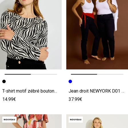
Image précédente
Image suivante
Image précédente
Image suivante
T-shirt motif zébré boutons femme
Jean droit NEWYORK D01 femme
14.99€
37.99€