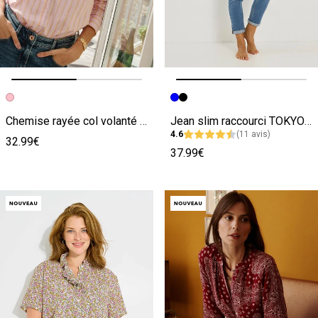
Image précédente
Image suivante
Image précédente
Image suivante
Chemise rayée col volanté femme
Jean slim raccourci TOKYO R01 femme
4.6
(11 avis)
32.99€
37.99€