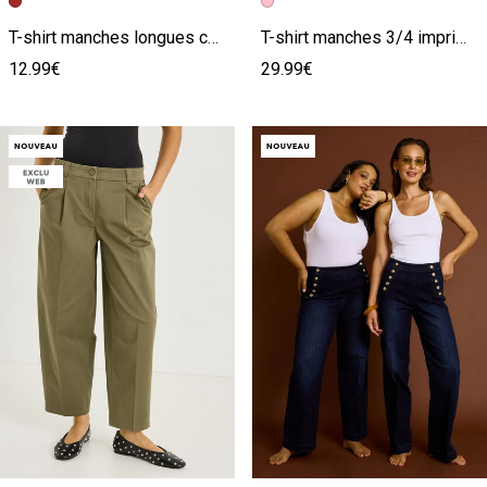
Image précédente
Image suivante
Image précédente
Image suivante
T-shirt manches longues cœur femme
T-shirt manches 3/4 imprimé femme
12.99€
29.99€