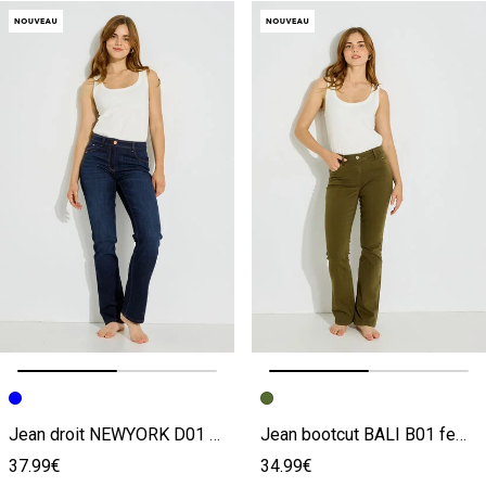
Image précédente
Image suivante
Image précédente
Image suivante
Jean droit NEWYORK D01 femme
Jean bootcut BALI B01 femme
37.99€
34.99€