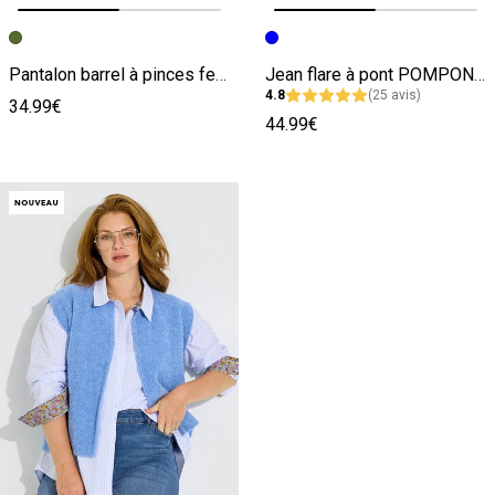
Image précédente
Image suivante
Image précédente
Image suivante
Pantalon barrel à pinces femme
Jean flare à pont POMPON F02 femme
4.8
(25 avis)
34.99€
44.99€