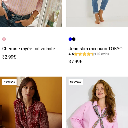
Image précédente
Image suivante
Image précédente
Image suivante
Chemise rayée col volanté femme
Jean slim raccourci TOKYO R01 femme
4.6
(10 avis)
32.99€
37.99€