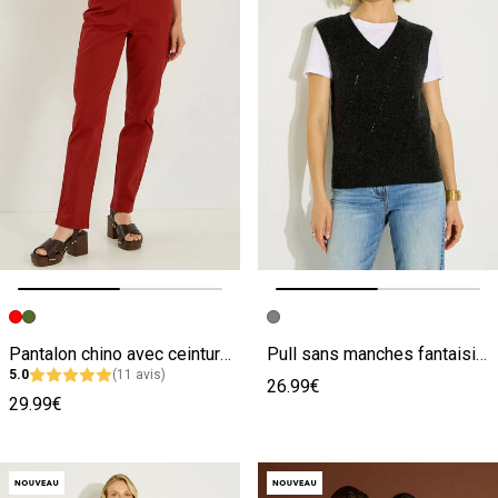
Image précédente
Image suivante
Image précédente
Image suivante
Pantalon chino avec ceinture femme
Pull sans manches fantaisie femme
5.0
(11 avis)
26.99€
29.99€