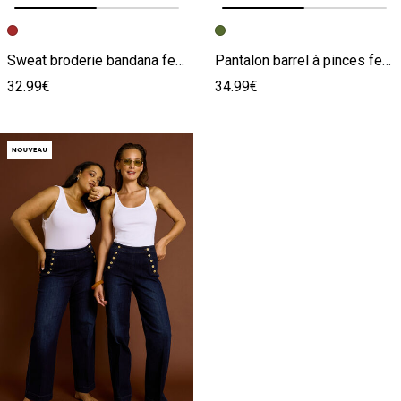
Image précédente
Image suivante
Image précédente
Image suivante
Sweat broderie bandana femme
Pantalon barrel à pinces femme
32.99€
34.99€