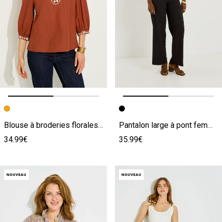
Image précédente
Image suivante
Image précédente
Image suivante
Blouse à broderies florales femme
Pantalon large à pont femme
34.99€
35.99€