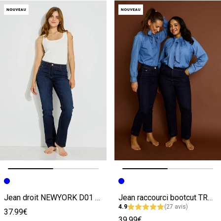
Image précédente
Image suivante
Image précédente
Image suivante
Jean droit NEWYORK D01 femme
Jean raccourci bootcut TROPEZ RB02 femme
4.9
(27 avis)
37.99€
39.99€