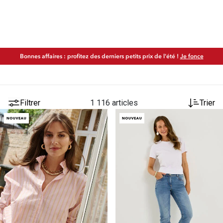
Bonnes affaires : profitez des derniers petits prix de l'été !
Je fonce
Filtrer
1 116 articles
Trier