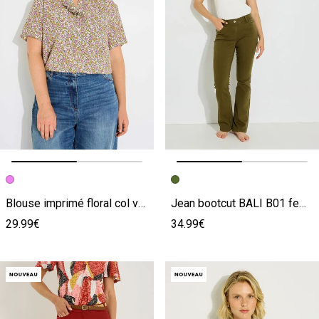
Image précédente
Image suivante
Image précédente
Image suivante
Blouse imprimé floral col volanté femme
Jean bootcut BALI B01 femme
29.99€
34.99€