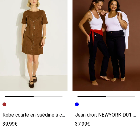
Image précédente
Image suivante
Image précédente
Image suivante
Robe courte en suédine à clous
Jean droit NEWYORK D01 femme
39.99€
37.99€