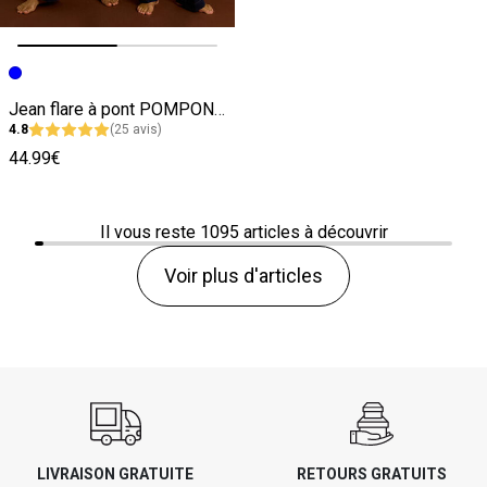
Image précédente
Image suivante
Jean flare à pont POMPON F02 femme
4.8
(25 avis)
44.99€
Il vous reste
1095
articles à découvrir
Voir plus d'articles
LIVRAISON GRATUITE
RETOURS GRATUITS