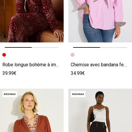
Image précédente
Image suivante
Image précédente
Image suivante
Robe longue bohème à imprimé bandana
Chemise avec bandana femme
39.99€
34.99€