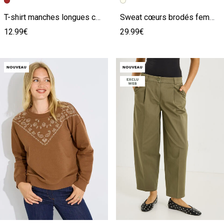
Image précédente
Image suivante
Image précédente
Image suivante
T-shirt manches longues cœur femme
Sweat cœurs brodés femme
12.99€
29.99€