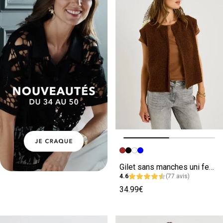
Image précédente
Image suivante
Gilet sans manches uni femme
4.6
(77 avis)
34.99€