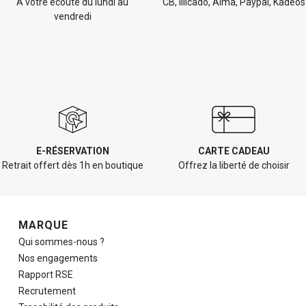
À votre écoute du lundi au
CB, Illicado, Alma, Paypal, Kadéos
vendredi
E-RÉSERVATION
CARTE CADEAU
Retrait offert dès 1h en boutique
Offrez la liberté de choisir
Navigation de pied de page
MARQUE
Qui sommes-nous ?
Nos engagements
Rapport RSE
Recrutement