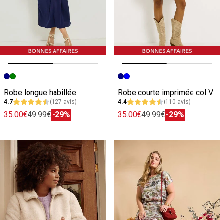
Image précédente
Image suivante
Image précédente
Image suivante
Robe longue habillée
Robe courte imprimée col V
4.7
(127 avis)
4.4
(110 avis)
35.00€
49.99€
-29%
35.00€
49.99€
-29%