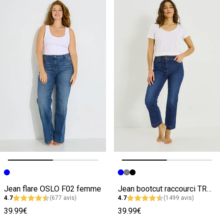
Image précédente
Image suivante
Image précédente
Image suivante
Jean flare OSLO F02 femme
Jean bootcut raccourci TROPEZ RB02 femme
4.7
(677 avis)
4.7
(1499 avis)
39.99€
39.99€