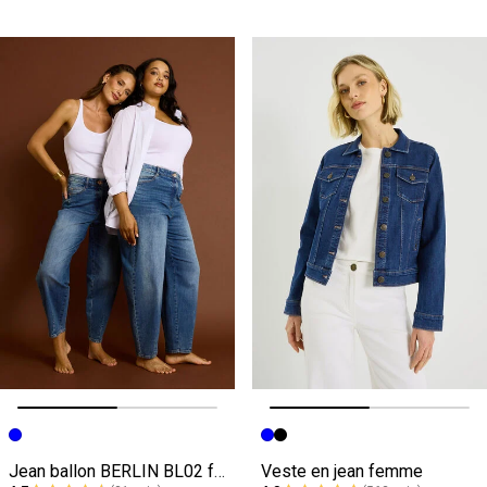
Image précédente
Image suivante
Image précédente
Image suivante
Jean ballon BERLIN BL02 femme
Veste en jean femme