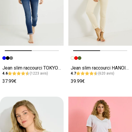
Image précédente
Image suivante
Image précédente
Image suivante
Jean slim raccourci TOKYO R01 femme
Jean slim raccourci HANOI R02 femme
4.6
(1223 avis)
4.7
(620 avis)
37.99€
39.99€