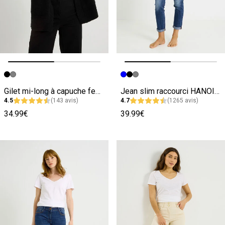
Image précédente
Image suivante
Image précédente
Image suivante
Gilet mi-long à capuche femme
Jean slim raccourci HANOI R02 femme
4.5
(143 avis)
4.7
(1265 avis)
34.99€
39.99€