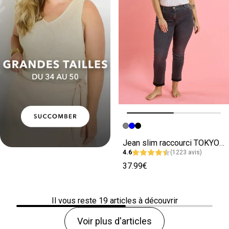
Image précédente
Image suivante
Jean slim raccourci TOKYO R01 femme
4.6
(1223 avis)
37.99€
Il vous reste
19
articles à découvrir
Voir plus d'articles