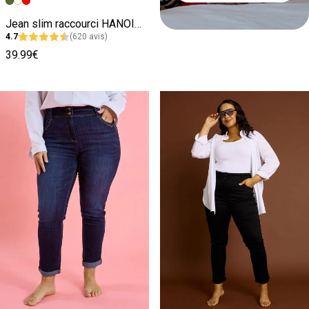
Image précédente
Image suivante
Jean slim raccourci HANOI R02 femme
4.7
(620 avis)
39.99€