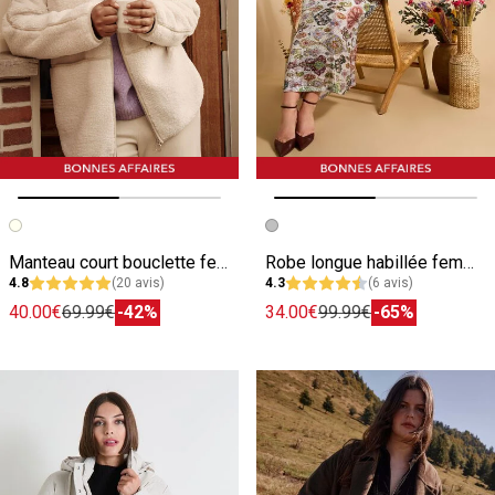
Image précédente
Image suivante
Image précédente
Image suivante
Manteau court bouclette femme
Robe longue habillée femme
4.8
(20 avis)
4.3
(6 avis)
40.00€
69.99€
-42%
34.00€
99.99€
-65%