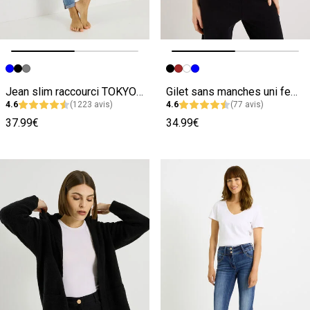
Image précédente
Image suivante
Image précédente
Image suivante
Jean slim raccourci TOKYO R01 femme
Gilet sans manches uni femme
4.6
(1223 avis)
4.6
(77 avis)
37.99€
34.99€