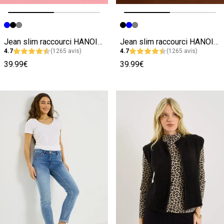
Image précédente
Image suivante
Image précédente
Image suivante
Jean slim raccourci HANOI R02 femme
Jean slim raccourci HANOI R02 femme
4.7
(1265 avis)
4.7
(1265 avis)
39.99€
39.99€